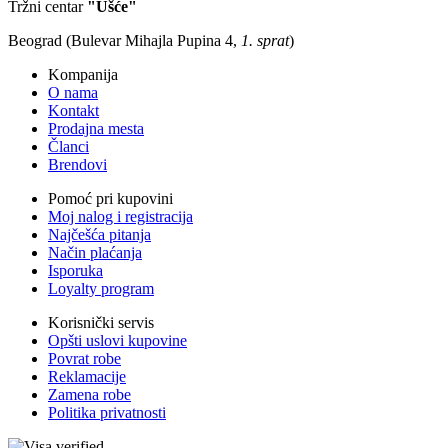
Tržni centar
"Ušće"
Beograd (Bulevar Mihajla Pupina 4,
1. sprat
)
Kompanija
O nama
Kontakt
Prodajna mesta
Članci
Brendovi
Pomoć pri kupovini
Moj nalog i registracija
Najčešća pitanja
Način plaćanja
Isporuka
Loyalty program
Korisnički servis
Opšti uslovi kupovine
Povrat robe
Reklamacije
Zamena robe
Politika privatnosti