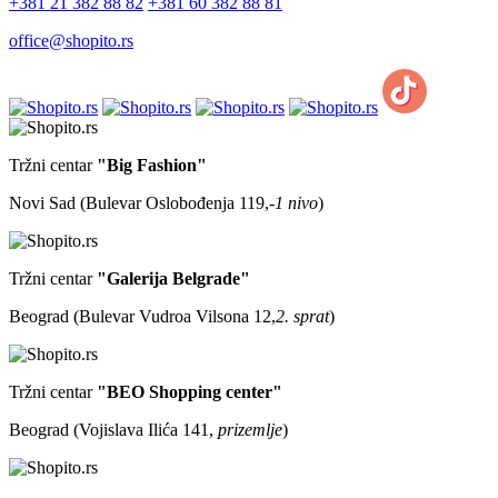
+381 21 382 88 82
+381 60 382 88 81
office@shopito.rs
Tržni centar
"Big Fashion"
Novi Sad (Bulevar Oslobođenja 119,
-1 nivo
)
Tržni centar
"Galerija Belgrade"
Beograd (Bulevar Vudroa Vilsona 12,
2. sprat
)
Tržni centar
"BEO Shopping center"
Beograd (Vojislava Ilića 141,
prizemlje
)