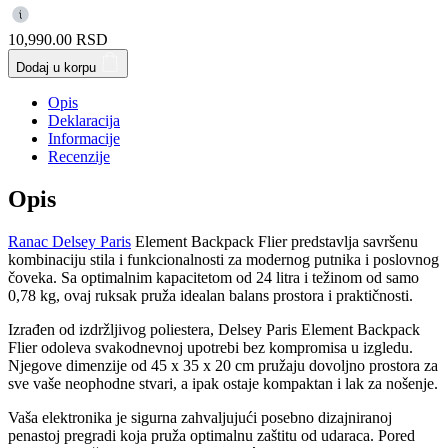
10,990.00
RSD
Dodaj u korpu
Opis
Deklaracija
Informacije
Recenzije
Opis
Ranac Delsey Paris
Element Backpack Flier predstavlja savršenu
kombinaciju stila i funkcionalnosti za modernog putnika i poslovnog
čoveka. Sa optimalnim kapacitetom od 24 litra i težinom od samo
0,78 kg, ovaj ruksak pruža idealan balans prostora i praktičnosti.
Izrađen od izdržljivog poliestera, Delsey Paris Element Backpack
Flier odoleva svakodnevnoj upotrebi bez kompromisa u izgledu.
Njegove dimenzije od 45 x 35 x 20 cm pružaju dovoljno prostora za
sve vaše neophodne stvari, a ipak ostaje kompaktan i lak za nošenje.
Vaša elektronika je sigurna zahvaljujući posebno dizajniranoj
penastoj pregradi koja pruža optimalnu zaštitu od udaraca. Pored