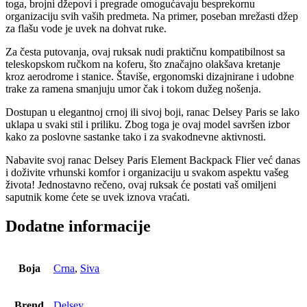
toga, brojni džepovi i pregrade omogućavaju besprekornu
organizaciju svih vaših predmeta. Na primer, poseban mrežasti džep
za flašu vode je uvek na dohvat ruke.
Za česta putovanja, ovaj ruksak nudi praktičnu kompatibilnost sa
teleskopskom ručkom na koferu, što značajno olakšava kretanje
kroz aerodrome i stanice. Štaviše, ergonomski dizajnirane i udobne
trake za ramena smanjuju umor čak i tokom dužeg nošenja.
Dostupan u elegantnoj crnoj ili sivoj boji, ranac Delsey Paris se lako
uklapa u svaki stil i priliku. Zbog toga je ovaj model savršen izbor
kako za poslovne sastanke tako i za svakodnevne aktivnosti.
Nabavite svoj ranac Delsey Paris Element Backpack Flier već danas
i doživite vrhunski komfor i organizaciju u svakom aspektu vašeg
života! Jednostavno rečeno, ovaj ruksak će postati vaš omiljeni
saputnik kome ćete se uvek iznova vraćati.
Dodatne informacije
Boja
Crna
,
Siva
Brend
Delsey