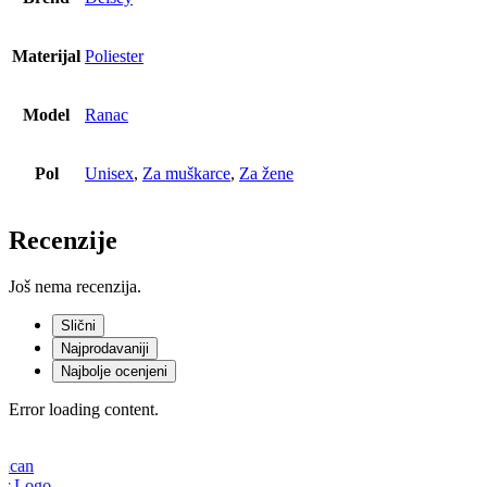
Materijal
Poliester
Model
Ranac
Pol
Unisex
,
Za muškarce
,
Za žene
Recenzije
Još nema recenzija.
Slični
Najprodavaniji
Najbolje ocenjeni
Error loading content.