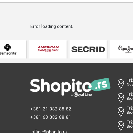
Error loading content.
Trž
Nov
Trž
Beo
Trž
+381 21 382 88 82
Beo
+381 60 382 88 81
Trž
Beo
office@shopito.rs