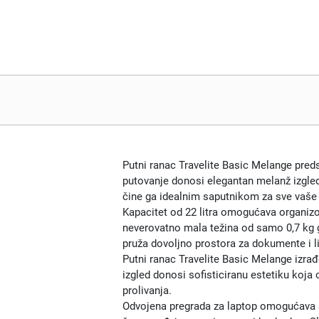
Putni ranac Travelite Basic Melange preds
putovanje donosi elegantan melanž izgle
čine ga idealnim saputnikom za sve vaše 
Kapacitet od 22 litra omogućava organizo
neverovatno mala težina od samo 0,7 kg g
pruža dovoljno prostora za dokumente i li
Putni ranac Travelite Basic Melange izrađ
izgled donosi sofisticiranu estetiku koja 
prolivanja.
Odvojena pregrada za laptop omogućava s