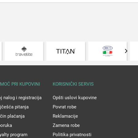
MOĆ PRI KUPOVINI
KORISNIČKI SERVIS
j nalog i registracija
Opšti uslovi kupovine
jčešća pitanja
Povrat robe
čin plaćanja
Reklamacije
poruka
Zamena robe
yalty program
Politika privatnosti