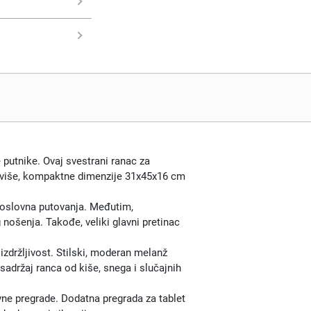
 putnike. Ovaj svestrani ranac za
taviše, kompaktne dimenzije 31x45x16 cm
poslovna putovanja. Međutim,
ošenja. Takođe, veliki glavni pretinac
izdržljivost. Stilski, moderan melanž
sadržaj ranca od kiše, snega i slučajnih
ne pregrade. Dodatna pregrada za tablet