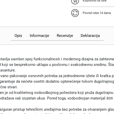
Kupovina na rate
Povrat robe 14 dana
Opis
Informacije
Recenzije
Deklaracija
tavlja savršen spoj funkcionalnosti i modernog dizajna za zahtevne
d koji se besprekorno uklapa u poslovnu i svakodnevnu sredinu. Š
avanture.
vano pakovanje osnovnih potreba za jednodnevne izlete ili kratka 
arantuje da nećete osetiti dodatno opterećenje tokom dugotrajnog n
čne stvari.
en je od kvalitetnog vodoodbojnog poliestera koji pruža dugotrajnu 
odražava vaš izuzetan ukus. Pored toga, vodoodvojan materijal štiti 
iguran pristup tehničkim uređajima bez potrebe za otvaranjem glav