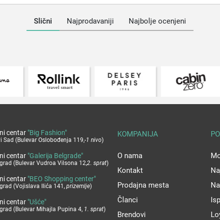
Slični
Najprodavaniji
Najbolje ocenjeni
ni centar
"Big Fashion"
KOMPANIJA
PO
i Sad (Bulevar Oslobođenja 119,
-1 nivo
)
O nama
Mo
ni centar
"Galerija Belgrade"
grad (Bulevar Vudroa Vilsona 12,
2. sprat
)
Kontakt
Na
ni centar
"BEO Shopping center"
Prodajna mesta
Na
grad (Vojislava Ilića 141,
prizemlje
)
Članci
Is
ni centar
"Ušće"
grad (Bulevar Mihajla Pupina 4,
1. sprat
)
Brendovi
Lo