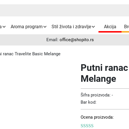
a
Aroma program
Stil života i zdravlje
Akcija
Br
Email:
office@shopito.rs
i ranac Travelite Basic Melange
Putni ranac
Melange
Šifra proizvoda:
-
Bar kod:
Ocena proizvoda: