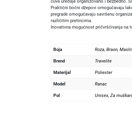
čuva uređaje organizovano i bezbedno. Sl
Praktični bočni džepovi omogućavaju lak
pregrade omogućavaju savršenu organizacij
različitim pretincima.
Inovativna mogućnost pričvršćivanja na t
Boja
Roza
,
Braon
,
Masli
Brend
Travelite
Materijal
Poliester
Model
Ranac
Pol
Unisex
,
Za muškar