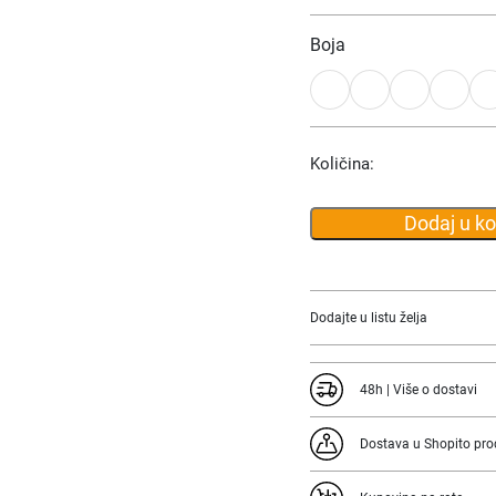
Boja
Količina:
Dodaj u k
Dodajte u listu želja
48h | Više o dostavi
Dostava u Shopito pro