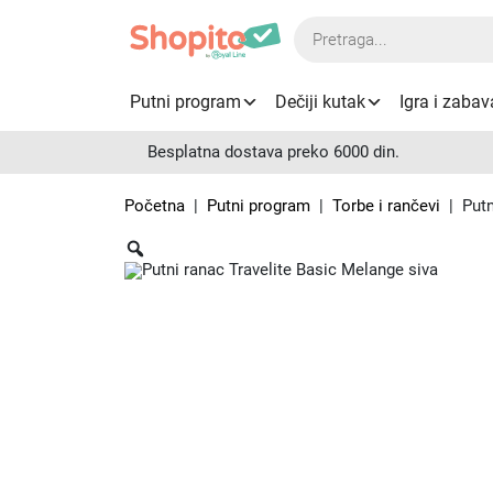
Products
search
Putni program
Dečiji kutak
Igra i zabav
Besplatna dostava preko 6000 din.
Početna
|
Putni program
|
Torbe i rančevi
| Putn
Zoom