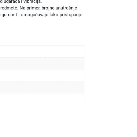
 udaraca i vibracija.
redmete. Na primer, brojne unutrašnje
 sigurnost i omogućavaju lako pristupanje