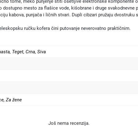
ično tome, meko punjenje štiti osetljive elektronske komponente od
o dostupno mesto za flašice vode, kišobrane i druge svakodnevne p
u kabova, punjača i ličnih stvari. Dupli cibzari pružaju dvostruku
eleskopsku ručku kofera čini putovanje neverovatno praktičnim.
nasta
,
Teget
,
Crna
,
Siva
ce
,
Za žene
Još nema recenzija.