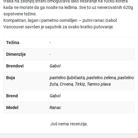
traka na zadnjoj strani omogućava lako fiksiranje na ručku kofera
kada ne morate da ga nosite na leđima. Sve to uz neverovatnih 620g
sopstvene težine.
Kompaktan, lagan i pametno osmišljen — putni ranac Gabol
Vancouver savršen je saputnik za svako kratko putovanje.
Težina
-
Dimenzije
-
Brendovi
Gabol
Boja
pastelno ljubičasta
,
pastelno zelena
,
pastelno
žuta
,
Crvena
,
Tirkiz
,
Tamno plava
Brend
Gabol
Model
Ranac
Još nema recenzija.