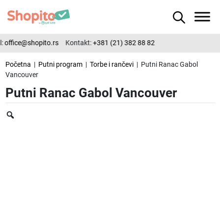
office@shopito.rs
Kontakt:
+381 (21) 382 88 82
Početna
|
Putni program
|
Torbe i rančevi
| Putni Ranac Gabol
Vancouver
Putni Ranac Gabol Vancouver
Zoom