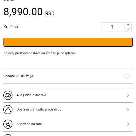
8,990.00
RSD
Putni
Količina:
Ranac
Gabol
Vancouver
količina
Za ovaj proizvod dostava na adresu je besplatna!
Dodajte u listu želja
48h | Više o dostavi
Dostava u Shopito prodavnicu
Kupovina na rate