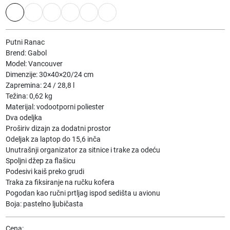
Putni Ranac
Brend: Gabol
Model: Vancouver
Dimenzije: 30×40×20/24 cm
Zapremina: 24 / 28,8 l
Težina: 0,62 kg
Materijal: vodootporni poliester
Dva odeljka
Proširiv dizajn za dodatni prostor
Odeljak za laptop do 15,6 inča
Unutrašnji organizator za sitnice i trake za odeću
Spoljni džep za flašicu
Podesivi kaiš preko grudi
Traka za fiksiranje na ručku kofera
Pogodan kao ručni prtljag ispod sedišta u avionu
Boja: pastelno ljubičasta
Cena: