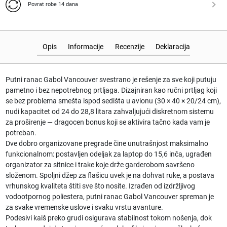
Povrat robe 14 dana
Opis
Informacije
Recenzije
Deklaracija
Putni ranac Gabol Vancouver svestrano je rešenje za sve koji putuju
pametno i bez nepotrebnog prtljaga. Dizajniran kao ručni prtljag koji
se bez problema smešta ispod sedišta u avionu (30 × 40 × 20/24 cm),
nudi kapacitet od 24 do 28,8 litara zahvaljujući diskretnom sistemu
za proširenje — dragocen bonus koji se aktivira tačno kada vam je
potreban.
Dve dobro organizovane pregrade čine unutrašnjost maksimalno
funkcionalnom: postavljen odeljak za laptop do 15,6 inča, ugrađen
organizator za sitnice i trake koje drže garderobom savršeno
složenom. Spoljni džep za flašicu uvek je na dohvat ruke, a postava
vrhunskog kvaliteta štiti sve što nosite. Izrađen od izdržljivog
vodootpornog poliestera, putni ranac Gabol Vancouver spreman je
za svake vremenske uslove i svaku vrstu avanture.
Podesivi kaiš preko grudi osigurava stabilnost tokom nošenja, dok