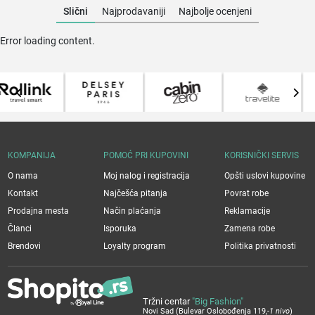
Slični
Najprodavaniji
Najbolje ocenjeni
Error loading content.
KOMPANIJA
POMOĆ PRI KUPOVINI
KORISNIČKI SERVIS
O nama
Moj nalog i registracija
Opšti uslovi kupovine
Kontakt
Najčešća pitanja
Povrat robe
Prodajna mesta
Način plaćanja
Reklamacije
Članci
Isporuka
Zamena robe
Brendovi
Loyalty program
Politika privatnosti
Tržni centar
"Big Fashion"
Novi Sad (Bulevar Oslobođenja 119,
-1 nivo
)