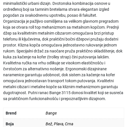
minimalistički urbani dizajn. Dvotonska kombinacija osnove u
ordređenoj boji sa tamnim bretelama stvara elegantan izgled
pogodan za svakodnevnu upotrebu, posao ili fakultet.
Organizacija je pažljivo osmišljena sa velikom glavnom pregradom
koja se otvara roll top mehanizmom sa metalnom kopčom. Prednji
džep sa kvalitetnim metalnim cibzarom omogućava brzi pristup
telefonu ili ključevima, dok praktični bočni džepovi pružaju dodatni
prostor. Klizna kopča omogućava jednostavno rukovanje jednom
rukom. Specijalni držač za naočare pruža praktično skladištenje, dok
kuka za kačenje na kofer (trolley strap) čini putovanja lakšim.
Kvalitetna ručka na vrhu odlikuje se visokom elastičnošću i
čvrstoćom za alternativno nošenje. Ergonomski dizajnirane
naramenice garantuju udobnost, dok sistem za kačenje na kofer
omogućava jednostavan transport tokom putovanja. Kvalitetni
metalni cibzari i metalne kopče sa kliznim mehanizmom garantuju
dugotrajnost. Putni ranac Bange 3115 donosi kvalitet koji se susreća
sa praktičnom funkcionalnošću i prepoznatljivim dizajnom.
Brend
Bange
Boja
Bež
,
Plava
,
Crna