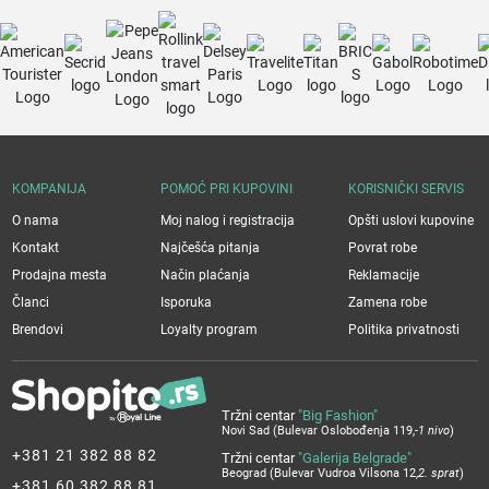
KOMPANIJA
POMOĆ PRI KUPOVINI
KORISNIČKI SERVIS
O nama
Moj nalog i registracija
Opšti uslovi kupovine
Kontakt
Najčešća pitanja
Povrat robe
Prodajna mesta
Način plaćanja
Reklamacije
Članci
Isporuka
Zamena robe
Brendovi
Loyalty program
Politika privatnosti
Tržni centar
"Big Fashion"
Novi Sad (Bulevar Oslobođenja 119,
-1 nivo
)
+381 21 382 88 82
Tržni centar
"Galerija Belgrade"
Beograd (Bulevar Vudroa Vilsona 12,
2. sprat
)
+381 60 382 88 81