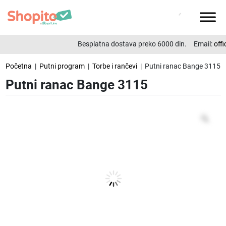
Besplatna dostava preko 6000 din.
Email:
offi
Početna
|
Putni program
|
Torbe i rančevi
| Putni ranac Bange 3115
Putni ranac Bange 3115
Zo