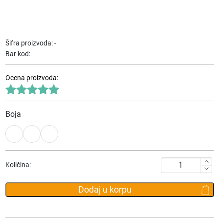
Šifra proizvoda:
-
Bar kod:
Ocena proizvoda:
Ocenjeno
sa
Boja
5.00
od 5
Putni
Količina:
ranac
Bange
Dodaj u korpu
3115
količina