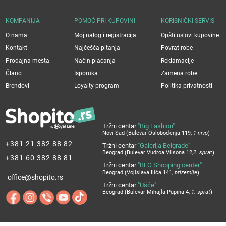
KOMPANIJA
POMOĆ PRI KUPOVINI
KORISNIČKI SERVIS
O nama
Moj nalog i registracija
Opšti uslovi kupovine
Kontakt
Najčešća pitanja
Povrat robe
Prodajna mesta
Način plaćanja
Reklamacije
Članci
Isporuka
Zamena robe
Brendovi
Loyalty program
Politika privatnosti
Tržni centar
"Big Fashion"
Novi Sad (Bulevar Oslobođenja 119,
-1 nivo
)
+381 21 382 88 82
Tržni centar
"Galerija Belgrade"
Beograd (Bulevar Vudroa Vilsona 12,
2. sprat
)
+381 60 382 88 81
Tržni centar
"BEO Shopping center"
Beograd (Vojislava Ilića 141,
prizemlje
)
office@shopito.rs
Tržni centar
"Ušće"
Beograd (Bulevar Mihajla Pupina 4,
1. sprat
)