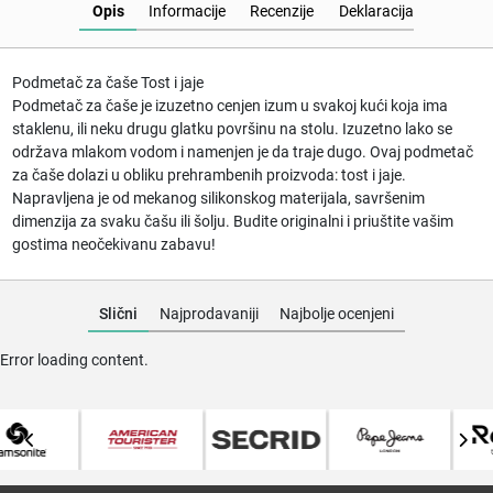
Opis
Informacije
Recenzije
Deklaracija
Podmetač za čaše Tost i jaje
Podmetač za čaše je izuzetno cenjen izum u svakoj kući koja ima
staklenu, ili neku drugu glatku površinu na stolu. Izuzetno lako se
održava mlakom vodom i namenjen je da traje dugo. Ovaj podmetač
za čaše dolazi u obliku prehrambenih proizvoda: tost i jaje.
Napravljena je od mekanog silikonskog materijala, savršenim
dimenzija za svaku čašu ili šolju. Budite originalni i priuštite vašim
gostima neočekivanu zabavu!
Slični
Najprodavaniji
Najbolje ocenjeni
Error loading content.