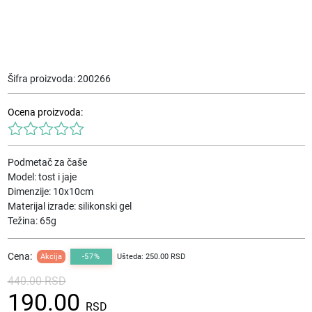
Šifra proizvoda:
200266
Ocena proizvoda:
Podmetač za čaše
Model: tost i jaje
Dimenzije: 10x10cm
Materijal izrade: silikonski gel
Težina: 65g
Cena:
Akcija
-57%
Ušteda: 250.00 RSD
440.00
RSD
Originalna
Trenutna
190.00
cena
cena
RSD
je
je: