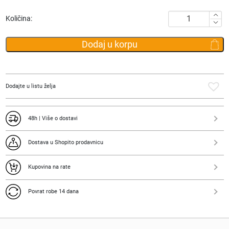
bila:
190.00 RSD.
Podmetač
Količina:
440.00 RSD.
za
čaše
Dodaj u korpu
"Basic
colour"
-
Tost
Dodajte u listu želja
i
jaje
količina
48h | Više o dostavi
Dostava u Shopito prodavnicu
Kupovina na rate
Povrat robe 14 dana