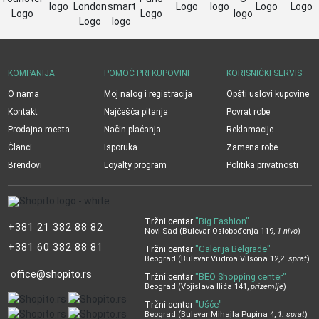
KOMPANIJA
POMOĆ PRI KUPOVINI
KORISNIČKI SERVIS
O nama
Moj nalog i registracija
Opšti uslovi kupovine
Kontakt
Najčešća pitanja
Povrat robe
Prodajna mesta
Način plaćanja
Reklamacije
Članci
Isporuka
Zamena robe
Brendovi
Loyalty program
Politika privatnosti
Tržni centar
"Big Fashion"
+381 21 382 88 82
Novi Sad (Bulevar Oslobođenja 119,
-1 nivo
)
+381 60 382 88 81
Tržni centar
"Galerija Belgrade"
Beograd (Bulevar Vudroa Vilsona 12,
2. sprat
)
office@shopito.rs
Tržni centar
"BEO Shopping center"
Beograd (Vojislava Ilića 141,
prizemlje
)
Tržni centar
"Ušće"
Beograd (Bulevar Mihajla Pupina 4,
1. sprat
)