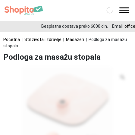
Besplatna dostava preko 6000 din.
Email:
office
Početna
|
Stil života i zdravlje
|
Masažeri
| Podloga za masažu
stopala
Podloga za masažu stopala
Zo