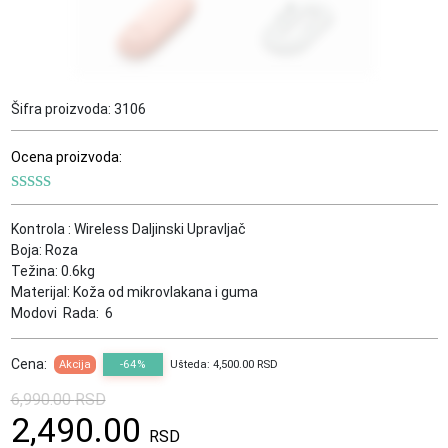
Šifra proizvoda:
3106
Ocena proizvoda:
Kontrola : Wireless Daljinski Upravljač
Boja: Roza
Težina: 0.6kg
Materijal: Koža od mikrovlakana i guma
Modovi Rada: 6
Cena:
Akcija
-64%
Ušteda: 4,500.00 RSD
6,990.00
RSD
Originalna
Trenutna
2,490.00
cena
cena
RSD
je
je: