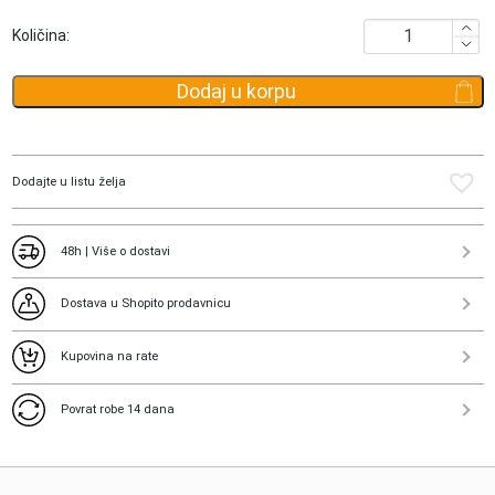
bila:
2,490.00 RSD.
Podloga
Količina:
6,990.00 RSD.
za
masažu
Dodaj u korpu
stopala
količina
Dodajte u listu želja
48h | Više o dostavi
Dostava u Shopito prodavnicu
Kupovina na rate
Povrat robe 14 dana