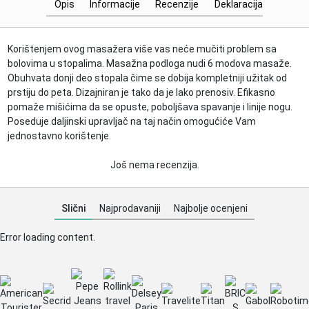
Opis
Informacije
Recenzije
Deklaracija
Korištenjem ovog masažera više vas neće mučiti problem sa
bolovima u stopalima. Masažna podloga nudi 6 modova masaže.
Obuhvata donji deo stopala čime se dobija kompletniji užitak od
prstiju do peta. Dizajniran je tako da je lako prenosiv. Efikasno
pomaže mišićima da se opuste, poboljšava spavanje i linije nogu.
Poseduje daljinski upravljač na taj način omogućiće Vam
jednostavno korištenje.
Još nema recenzija.
Slični
Najprodavaniji
Najbolje ocenjeni
Error loading content.