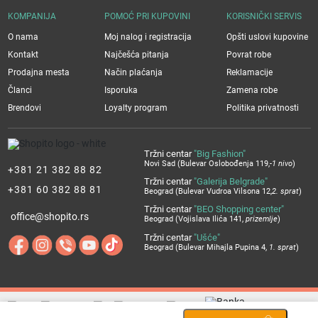
KOMPANIJA
POMOĆ PRI KUPOVINI
KORISNIČKI SERVIS
O nama
Moj nalog i registracija
Opšti uslovi kupovine
Kontakt
Najčešća pitanja
Povrat robe
Prodajna mesta
Način plaćanja
Reklamacije
Članci
Isporuka
Zamena robe
Brendovi
Loyalty program
Politika privatnosti
Tržni centar
"Big Fashion"
Novi Sad (Bulevar Oslobođenja 119,
-1 nivo
)
+381 21 382 88 82
Tržni centar
"Galerija Belgrade"
+381 60 382 88 81
Beograd (Bulevar Vudroa Vilsona 12,
2. sprat
)
Tržni centar
"BEO Shopping center"
office@shopito.rs
Beograd (Vojislava Ilića 141,
prizemlje
)
Tržni centar
"Ušće"
Beograd (Bulevar Mihajla Pupina 4,
1. sprat
)