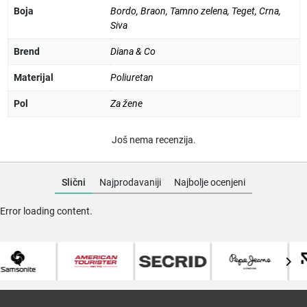
Boja
Bordo
,
Braon
,
Tamno zelena
,
Teget
,
Crna
,
Siva
Brend
Diana & Co
Materijal
Poliuretan
Pol
Za žene
Još nema recenzija.
Slični
Najprodavaniji
Najbolje ocenjeni
Error loading content.