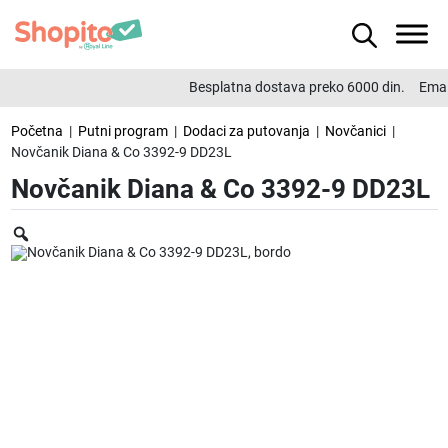
Besplatna dostava preko 6000 din.
Email
Početna
|
Putni program
|
Dodaci za putovanja
|
Novčanici
|
Novčanik Diana & Co 3392-9 DD23L
Novčanik Diana & Co 3392-9 DD23L
Zoom