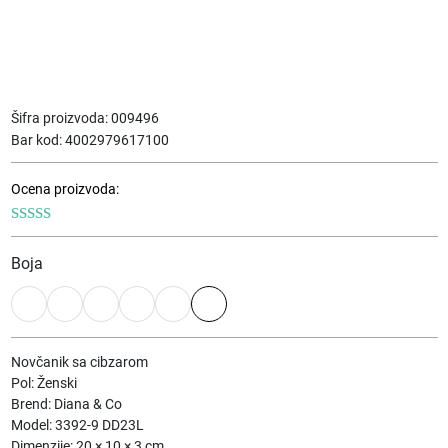
Šifra proizvoda:
009496
Bar kod:
4002979617100
Ocena proizvoda:
Boja
Novčanik sa cibzarom
Pol: Ženski
Brend: Diana & Co
Model: 3392-9 DD23L
Dimenzije: 20 × 10 × 3 cm