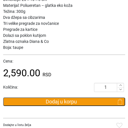
Materijal: Poliueretan – glatka eko koža
Težina: 300g
Dva džepa sa cibzarima
Tri velike pregrade za novčanice
Pregrade za kartice
Dolazi sa poklon kutijom
Zlatna oznaka Diana & Co
Boja: taupe
Cena:
2,590.00
RSD
Novčanik
Količina:
Diana
&
Dodaj u korpu
Co
3392-
9
DD23L
Dodajte u listu želja
količina