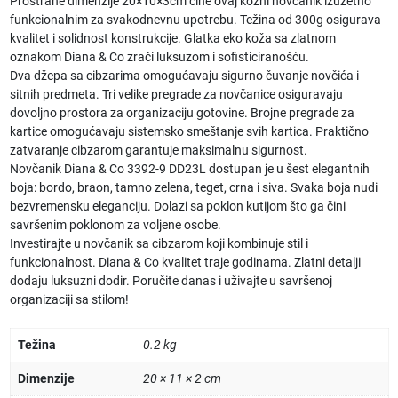
Prostrane dimenzije 20×10×3cm čine ovaj kožni novčanik izuzetno
funkcionalnim za svakodnevnu upotrebu. Težina od 300g osigurava
kvalitet i solidnost konstrukcije. Glatka eko koža sa zlatnom
oznakom Diana & Co zrači luksuzom i sofisticiranošću.
Dva džepa sa cibzarima omogućavaju sigurno čuvanje novčića i
sitnih predmeta. Tri velike pregrade za novčanice osiguravaju
dovoljno prostora za organizaciju gotovine. Brojne pregrade za
kartice omogućavaju sistemsko smeštanje svih kartica. Praktično
zatvaranje cibzarom garantuje maksimalnu sigurnost.
Novčanik Diana & Co 3392-9 DD23L dostupan je u šest elegantnih
boja: bordo, braon, tamno zelena, teget, crna i siva. Svaka boja nudi
bezvremensku eleganciju. Dolazi sa poklon kutijom što ga čini
savršenim poklonom za voljene osobe.
Investirajte u novčanik sa cibzarom koji kombinuje stil i
funkcionalnost. Diana & Co kvalitet traje godinama. Zlatni detalji
dodaju luksuzni dodir. Poručite danas i uživajte u savršenoj
organizaciji sa stilom!
Težina
0.2 kg
Dimenzije
20 × 11 × 2 cm