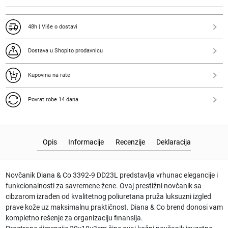
48h | Više o dostavi
Dostava u Shopito prodavnicu
Kupovina na rate
Povrat robe 14 dana
Opis
Informacije
Recenzije
Deklaracija
Novčanik Diana & Co 3392-9 DD23L predstavlja vrhunac elegancije i
funkcionalnosti za savremene žene. Ovaj prestižni novčanik sa
cibzarom izrađen od kvalitetnog poliuretana pruža luksuzni izgled
prave kože uz maksimalnu praktičnost. Diana & Co brend donosi vam
kompletno rešenje za organizaciju finansija.