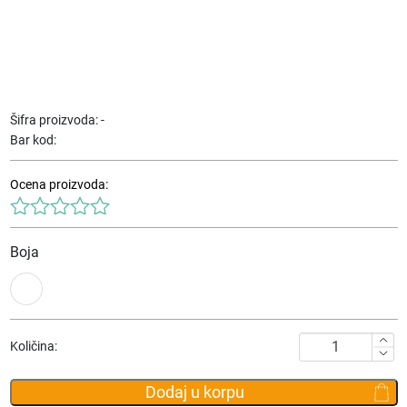
Šifra proizvoda:
-
Bar kod:
Ocena proizvoda:
Boja
Novčanik
Količina:
Delsey
Paris
Dodaj u korpu
Le