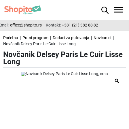
mail:
office@shopito.rs
Kontakt:
+381 (21) 382 88 82
Početna
|
Putni program
|
Dodaci za putovanja
|
Novčanici
|
Novčanik Delsey Paris Le Cuir Lisse Long
Novčanik Delsey Paris Le Cuir Lisse
Long
Zo