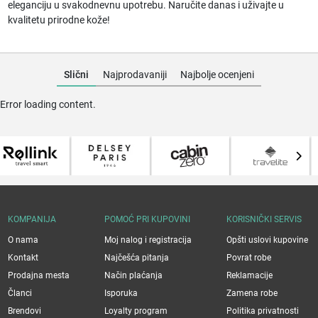
eleganciju u svakodnevnu upotrebu. Naručite danas i uživajte u
kvalitetu prirodne kože!
Slični
Najprodavaniji
Najbolje ocenjeni
Error loading content.
KOMPANIJA
POMOĆ PRI KUPOVINI
KORISNIČKI SERVIS
O nama
Moj nalog i registracija
Opšti uslovi kupovine
Kontakt
Najčešća pitanja
Povrat robe
Prodajna mesta
Način plaćanja
Reklamacije
Članci
Isporuka
Zamena robe
Brendovi
Loyalty program
Politika privatnosti