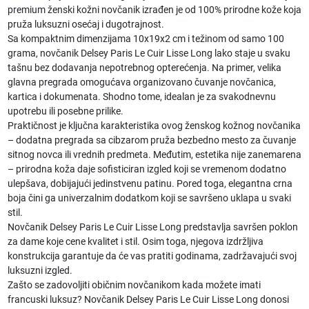
premium ženski kožni novčanik izrađen je od 100% prirodne kože koja
pruža luksuzni osećaj i dugotrajnost.
Sa kompaktnim dimenzijama 10x19x2 cm i težinom od samo 100
grama, novčanik Delsey Paris Le Cuir Lisse Long lako staje u svaku
tašnu bez dodavanja nepotrebnog opterećenja. Na primer, velika
glavna pregrada omogućava organizovano čuvanje novčanica,
kartica i dokumenata. Shodno tome, idealan je za svakodnevnu
upotrebu ili posebne prilike.
Praktičnost je ključna karakteristika ovog ženskog kožnog novčanika
– dodatna pregrada sa cibzarom pruža bezbedno mesto za čuvanje
sitnog novca ili vrednih predmeta. Međutim, estetika nije zanemarena
– prirodna koža daje sofisticiran izgled koji se vremenom dodatno
ulepšava, dobijajući jedinstvenu patinu. Pored toga, elegantna crna
boja čini ga univerzalnim dodatkom koji se savršeno uklapa u svaki
stil.
Novčanik Delsey Paris Le Cuir Lisse Long predstavlja savršen poklon
za dame koje cene kvalitet i stil. Osim toga, njegova izdržljiva
konstrukcija garantuje da će vas pratiti godinama, zadržavajući svoj
luksuzni izgled.
Zašto se zadovoljiti običnim novčanikom kada možete imati
francuski luksuz? Novčanik Delsey Paris Le Cuir Lisse Long donosi