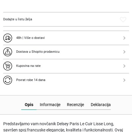
Cuir
Lisse
Long
Dodajte u listu želja
količina
48h | Više o dostavi
Dostava u Shopito prodavnicu
Kupovina na rate
Povrat robe 14 dana
Opis
Informacije
Recenzije
Deklaracija
Predstavljamo vam novčanik Delsey Paris Le Cuir Lisse Long,
savršen spoj francuske elegancije, kvaliteta i funkcionalnosti. Ovaj