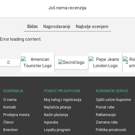
Još nema recenzija.
Slični
Najprodavaniji
Najbolje ocenjeni
Error loading content.
KOMPANIJA
POMOĆ PRI KUPOVINI
KORISNIČKI SERVIS
O nama
Moj nalog i registracija
Opšti uslovi kupovine
Kontakt
Najčešća pitanja
Povrat robe
Prodajna mesta
Način plaćanja
Reklamacije
Članci
Isporuka
Zamena robe
Brendovi
Loyalty program
Politika privatnosti