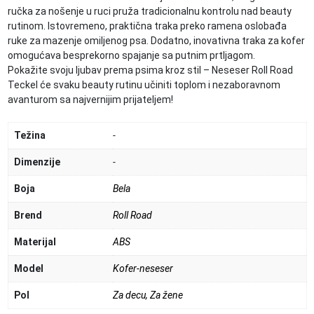
ručka za nošenje u ruci pruža tradicionalnu kontrolu nad beauty
rutinom. Istovremeno, praktična traka preko ramena oslobađa
ruke za mazenje omiljenog psa. Dodatno, inovativna traka za kofer
omogućava besprekorno spajanje sa putnim prtljagom.
Pokažite svoju ljubav prema psima kroz stil – Neseser Roll Road
Teckel će svaku beauty rutinu učiniti toplom i nezaboravnom
avanturom sa najvernijim prijateljem!
Težina
-
Dimenzije
-
Boja
Bela
Brend
Roll Road
Materijal
ABS
Model
Kofer-neseser
Pol
Za decu
,
Za žene