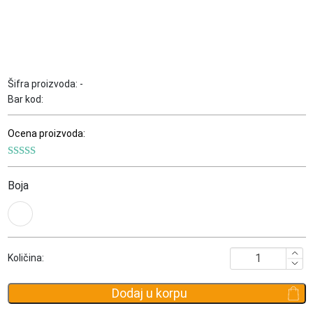
Šifra proizvoda:
-
Bar kod:
Ocena proizvoda:
Boja
Neseser
Količina:
Roll
Road
Dodaj u korpu
Teckel
količina