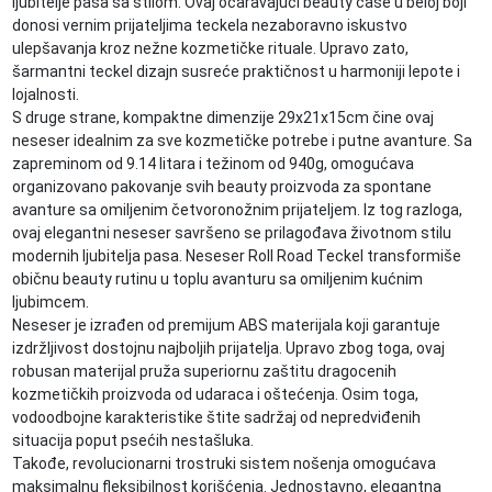
ljubitelje pasa sa stilom. Ovaj očaravajući beauty case u beloj boji
donosi vernim prijateljima teckela nezaboravno iskustvo
ulepšavanja kroz nežne kozmetičke rituale. Upravo zato,
šarmantni teckel dizajn susreće praktičnost u harmoniji lepote i
lojalnosti.
S druge strane, kompaktne dimenzije 29x21x15cm čine ovaj
neseser idealnim za sve kozmetičke potrebe i putne avanture. Sa
zaprеminom od 9.14 litara i težinom od 940g, omogućava
organizovano pakovanje svih beauty proizvoda za spontane
avanture sa omiljenim četvoronožnim prijateljem. Iz tog razloga,
ovaj elegantni neseser savršeno se prilagođava životnom stilu
modernih ljubitelja pasa. Neseser Roll Road Teckel transformiše
običnu beauty rutinu u toplu avanturu sa omiljenim kućnim
ljubimcem.
Neseser je izrađen od premijum ABS materijala koji garantuje
izdržljivost dostojnu najboljih prijatelja. Upravo zbog toga, ovaj
robusan materijal pruža superiornu zaštitu dragocenih
kozmetičkih proizvoda od udaraca i oštećenja. Osim toga,
vodoodbojne karakteristike štite sadržaj od nepredviđenih
situacija poput psećih nestašluka.
Takođe, revolucionarni trostruki sistem nošenja omogućava
maksimalnu fleksibilnost korišćenja. Jednostavno, elegantna