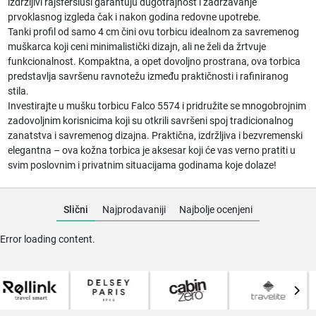
izdržljivi rajsferšlusi garantuju dugotrajnost i zadržavanje
prvoklasnog izgleda čak i nakon godina redovne upotrebe.
Tanki profil od samo 4 cm čini ovu torbicu idealnom za savremenog
muškarca koji ceni minimalistički dizajn, ali ne želi da žrtvuje
funkcionalnost. Kompaktna, a opet dovoljno prostrana, ova torbica
predstavlja savršenu ravnotežu između praktičnosti i rafiniranog
stila.
Investirajte u
mušku torbicu Falco 5574
i pridružite se mnogobrojnim
zadovoljnim korisnicima koji su otkrili savršeni spoj tradicionalnog
zanatstva i savremenog dizajna. Praktična, izdržljiva i bezvremenski
elegantna – ova
kožna torbica
je aksesar koji će vas verno pratiti u
svim poslovnim i privatnim situacijama godinama koje dolaze!
Slični
Najprodavaniji
Najbolje ocenjeni
Error loading content.