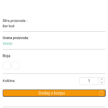
Šifra proizvoda:
-
Bar kod:
Ocena proizvoda:
Boja
Torbica
Količina:
Falco
5574
Dodaj u korpu
količina