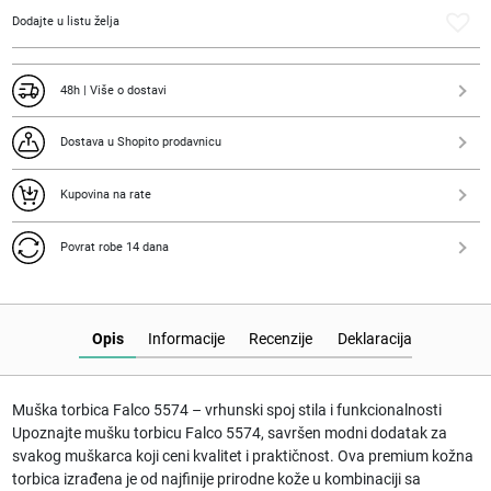
Dodajte u listu želja
48h | Više o dostavi
Dostava u Shopito prodavnicu
Kupovina na rate
Povrat robe 14 dana
Opis
Informacije
Recenzije
Deklaracija
Muška torbica Falco 5574
– vrhunski spoj stila i funkcionalnosti
Upoznajte
mušku torbicu
Falco 5574
, savršen modni dodatak za
svakog muškarca koji ceni kvalitet i praktičnost. Ova premium
kožna
torbica
izrađena je od najfinije prirodne kože u kombinaciji sa