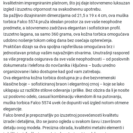
kvalitetnim impregniranim platnom, što joj daje istovremeno luksuzan
izgled i izuzetnu otpornost na svakodnevnu upotrebu.
Sa pažljivo dizajniranim dimenzijama od 21,5 x 19 x 4 cm, ova
muška
torbica Falco 5574
pruža idealan prostor za sve vaše neophodne
predmete, a istovremeno zadržava elegantan i sofisticiran profil.
Izuzetno lagana, sa samo 360 grama, ova
kožna torbica
omogućava
udobno nošenje tokom celog dana bez osećaja opterećenja.
Praktičan dizajn sa dva spoljna rajsferšlusa omogućava brz i
jednostavan pristup vašim najvažnijim stvarima. Unutrašnji raspored
sa više pregrada osigurava da sve vaše neophodnosti – od poslovnih
dokumenata i telefona do novčanika i ključeva – budu uredno
organizovane i lako dostupne kad god vam zatrebaju.
Ova elegantna
kožna torbica
dostupna je u dve bezvremenski
klasične boje – sofisticiranoj braon i elegantnoj crnoj – koje se lako
uklapaju uz različite stilove odevanja i prilike. Bez obzira da li je nosite
uz poslovno odelo, casual kombinaciju vikendom ili na putovanju,
muška torbica Falco 5574
uvek će dopuniti vaš izgled notom otmene
elegancije.
Falco brend je prepoznatljiv po izuzetnoj posvećenosti kvalitetu
izrade i detaljima, što se jasno ogleda u svakom šavu i završnom
detalju ovog modela. Precizna obrada, kvalitetni metalni elementi i