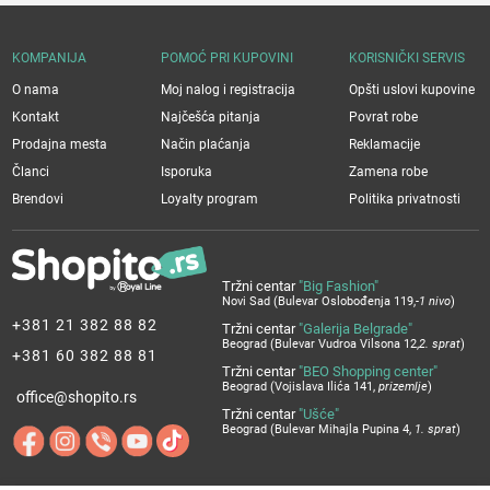
KOMPANIJA
POMOĆ PRI KUPOVINI
KORISNIČKI SERVIS
O nama
Moj nalog i registracija
Opšti uslovi kupovine
Kontakt
Najčešća pitanja
Povrat robe
Prodajna mesta
Način plaćanja
Reklamacije
Članci
Isporuka
Zamena robe
Brendovi
Loyalty program
Politika privatnosti
Tržni centar
"Big Fashion"
Novi Sad (Bulevar Oslobođenja 119,
-1 nivo
)
+381 21 382 88 82
Tržni centar
"Galerija Belgrade"
Beograd (Bulevar Vudroa Vilsona 12,
2. sprat
)
+381 60 382 88 81
Tržni centar
"BEO Shopping center"
Beograd (Vojislava Ilića 141,
prizemlje
)
office@shopito.rs
Tržni centar
"Ušće"
Beograd (Bulevar Mihajla Pupina 4,
1. sprat
)