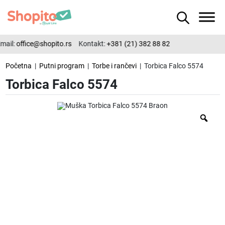
mail:
office@shopito.rs
Kontakt:
+381 (21) 382 88 82
Početna
|
Putni program
|
Torbe i rančevi
| Torbica Falco 5574
Torbica Falco 5574
Zo