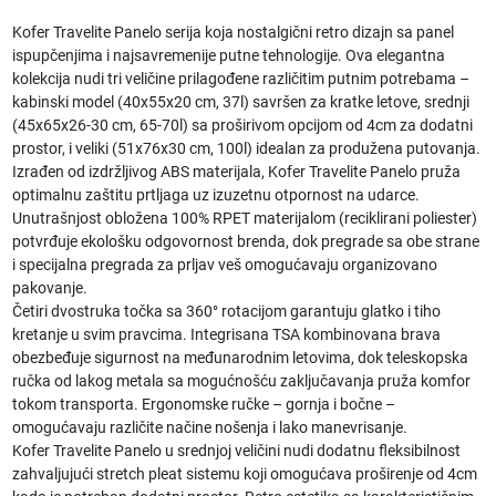
Kofer Travelite Panelo serija koja nostalgični retro dizajn sa panel
ispupčenjima i najsavremenije putne tehnologije. Ova elegantna
kolekcija nudi tri veličine prilagođene različitim putnim potrebama –
kabinski model (40x55x20 cm, 37l) savršen za kratke letove, srednji
(45x65x26-30 cm, 65-70l) sa proširivom opcijom od 4cm za dodatni
prostor, i veliki (51x76x30 cm, 100l) idealan za produžena putovanja.
Izrađen od izdržljivog ABS materijala, Kofer Travelite Panelo pruža
optimalnu zaštitu prtljaga uz izuzetnu otpornost na udarce.
Unutrašnjost obložena 100% RPET materijalom (reciklirani poliester)
potvrđuje ekološku odgovornost brenda, dok pregrade sa obe strane
i specijalna pregrada za prljav veš omogućavaju organizovano
pakovanje.
Četiri dvostruka točka sa 360° rotacijom garantuju glatko i tiho
kretanje u svim pravcima. Integrisana TSA kombinovana brava
obezbeđuje sigurnost na međunarodnim letovima, dok teleskopska
ručka od lakog metala sa mogućnošću zaključavanja pruža komfor
tokom transporta. Ergonomske ručke – gornja i bočne –
omogućavaju različite načine nošenja i lako manevrisanje.
Kofer Travelite Panelo u srednjoj veličini nudi dodatnu fleksibilnost
zahvaljujući stretch pleat sistemu koji omogućava proširenje od 4cm