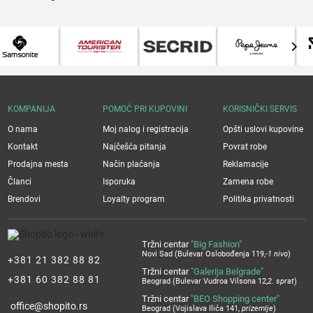
KOMPANIJA
POMOĆ PRI KUPOVINI
KORISNIČKI SERVIS
O nama
Moj nalog i registracija
Opšti uslovi kupovine
Kontakt
Najčešća pitanja
Povrat robe
Prodajna mesta
Način plaćanja
Reklamacije
Članci
Isporuka
Zamena robe
Brendovi
Loyalty program
Politika privatnosti
Tržni centar
"Big Fashion"
Novi Sad (Bulevar Oslobođenja 119,
-1 nivo
)
+381 21 382 88 82
Tržni centar
"Galerija Belgrade"
+381 60 382 88 81
Beograd (Bulevar Vudroa Vilsona 12,
2. sprat
)
Tržni centar
"BEO Shopping center"
office@shopito.rs
Beograd (Vojislava Ilića 141,
prizemlje
)