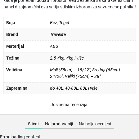
kada je potreban dodatni prostor. Retro estetika sa karakterističnim
panel dizajnom čini ovu seriju stilskim izborom za savremene putnika!
Boja
Bež
,
Teget
Brend
Travelite
Materijal
ABS
Težina
2.5-4kg
,
4kg i više
Veličina
Mali (55cm) – 18/22"
,
Srednji (65cm) –
24/26"
,
Veliki (75cm) – 28"
Zapremina
do 40L
,
40-80L
,
80L i više
Još nema recenzija.
Slični
Najprodavaniji
Najbolje ocenjeni
Error loading content.