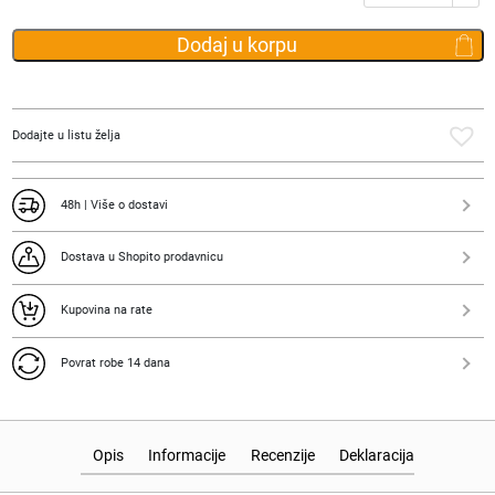
Travelite
Panelo
Dodaj u korpu
količina
Dodajte u listu želja
48h | Više o dostavi
Dostava u Shopito prodavnicu
Kupovina na rate
Povrat robe 14 dana
Opis
Informacije
Recenzije
Deklaracija