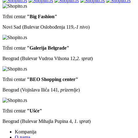
Tržni centar
"Big Fashion"
Novi Sad (Bulevar Oslobođenja 119,
-1 nivo
)
Tržni centar
"Galerija Belgrade"
Beograd (Bulevar Vudroa Vilsona 12,
2. sprat
)
Tržni centar
"BEO Shopping center"
Beograd (Vojislava Ilića 141,
prizemlje
)
Tržni centar
"Ušće"
Beograd (Bulevar Mihajla Pupina 4,
1. sprat
)
Kompanija
O nama