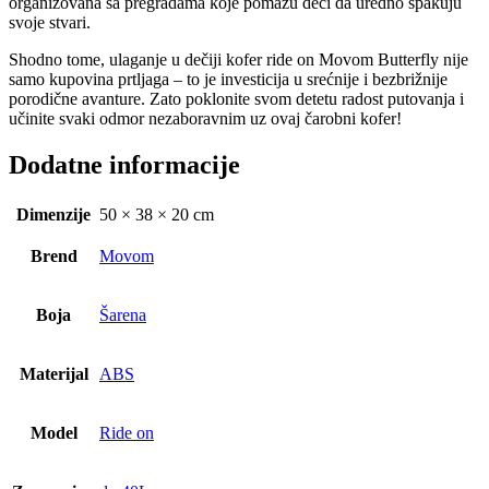
organizovana sa pregradama koje pomažu deci da uredno spakuju
svoje stvari.
Shodno tome, ulaganje u dečiji kofer ride on Movom Butterfly nije
samo kupovina prtljaga – to je investicija u srećnije i bezbrižnije
porodične avanture. Zato poklonite svom detetu radost putovanja i
učinite svaki odmor nezaboravnim uz ovaj čarobni kofer!
Dodatne informacije
Dimenzije
50 × 38 × 20 cm
Brend
Movom
Boja
Šarena
Materijal
ABS
Model
Ride on