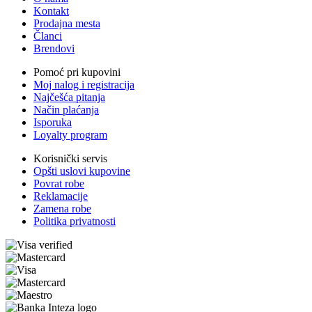
Kontakt
Prodajna mesta
Članci
Brendovi
Pomoć pri kupovini
Moj nalog i registracija
Najčešća pitanja
Način plaćanja
Isporuka
Loyalty program
Korisnički servis
Opšti uslovi kupovine
Povrat robe
Reklamacije
Zamena robe
Politika privatnosti