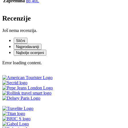
Zapremina
do 40L
Recenzije
Još nema recenzija.
Slični
Najprodavaniji
Najbolje ocenjeni
Error loading content.