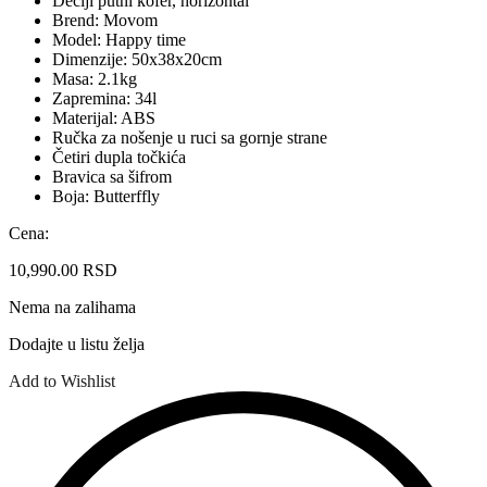
Dečiji putni kofer, horizontal
Brend: Movom
Model: Happy time
Dimenzije: 50x38x20cm
Masa: 2.1kg
Zapremina: 34l
Materijal: ABS
Ručka za nošenje u ruci sa gornje strane
Četiri dupla točkića
Bravica sa šifrom
Boja: Butterffly
Cena:
10,990.00
RSD
Nema na zalihama
Dodajte u listu želja
Add to Wishlist