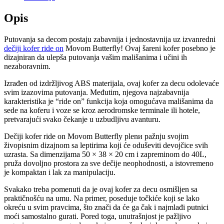
Opis
Putovanja sa decom postaju zabavnija i jednostavnija uz izvanredni
dečiji kofer ride on
Movom Butterfly! Ovaj šareni kofer posebno je
dizajniran da ulepša putovanja vašim mališanima i učini ih
nezaboravnim.
Izrađen od izdržljivog ABS materijala, ovaj kofer za decu odolevаće
svim izazovima putovanja. Međutim, njegova najzabavnija
karakteristika je “ride on” funkcija koja omogućava mališanima da
sede na koferu i voze se kroz aerodromske terminale ili hotele,
pretvarajući svako čekanje u uzbudljivu avanturu.
Dečiji kofer ride on Movom Butterfly plenи pažnju svojim
živopisnim dizajnom sa leptirima koji će oduševiti devojčice svih
uzrasta. Sa dimenzijama 50 × 38 × 20 cm i zapreminom do 40L,
pruža dovoljno prostora za sve dečije neophodnosti, a istovremeno
je kompaktan i lak za manipulaciju.
Svakako treba pomenuti da je ovaj kofer za decu osmišljen sa
praktičnošću na umu. Na primer, poseduje točkiće koji se lako
okreću u svim pravcima, što znači da će ga čak i najmlađi putnici
moći samostalno gurati. Pored toga, unutrašnjost je pažljivo