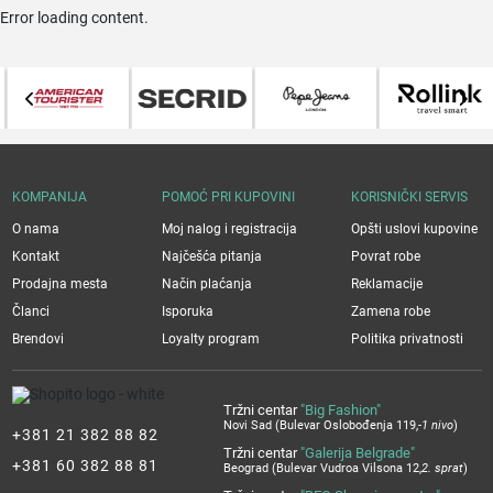
Error loading content.
KOMPANIJA
POMOĆ PRI KUPOVINI
KORISNIČKI SERVIS
O nama
Moj nalog i registracija
Opšti uslovi kupovine
Kontakt
Najčešća pitanja
Povrat robe
Prodajna mesta
Način plaćanja
Reklamacije
Članci
Isporuka
Zamena robe
Brendovi
Loyalty program
Politika privatnosti
Tržni centar
"Big Fashion"
Novi Sad (Bulevar Oslobođenja 119,
-1 nivo
)
+381 21 382 88 82
Tržni centar
"Galerija Belgrade"
+381 60 382 88 81
Beograd (Bulevar Vudroa Vilsona 12,
2. sprat
)