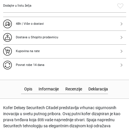
Dodajte u listu želja
48h | Više o dostavi
Dostava u Shopito prodavnicu
Kupovina na rate
Povrat robe 14 dana
Opis
Informacije
Recenzije
Deklaracija
Kofer Delsey Securitech Citadel predstavlja vrhunac sigurnosnih
inovacija u svetu putnog pribora. Ovaj putni kofer dizajniran je kao
prava tvrđava koja štiti vaše najvrednije stvari. Spaja naprednu
Securitech tehnologiju sa elegantnim dizajnom koji odražava