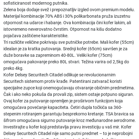
sofisticiranost modernog putnika.
Zelena boja dodaje svež i prepoznatljiv izgled ovom premium modelu.
Materijal kombinacije 70% ABS i 30% polikarbonata pruža izuzetnu
otpornost na udarce i habanje. Ova kombinacija čini kofer lakim, ali
istovremeno neverovatno čvrstim. Otpornost na kišu dodatno
pojačava zaštićene karakteristike.
Tri različite veličine pokrivaju sve putničke potrebe. Mali kofer (55cm)
idealan je za kratka putovanja. Srednji kofer (65cm) savršen je za
duže boravke sa zapreminom 40-80L. Veliki kofer (75cm)
omogućava pakovanje preko 80L stvari. Težina varira od 2,5kg do
preko 4kg.
Kofer Delsey Securitech Citadel odlikuje se revolucionarnim
Securitech sistemom protiv krađe. Patentirani zatvarač koristi
specijalne zupce koji onemogućavaju otvaranje običnim predmetima.
Čak i ako neko pokuša da provali zip, sistem ostaje potpuno siguran.
Ovaj kofer za putovanje opremljen je proširivom funkcijom koja
omogućava povećanje kapaciteta. Četiri dupla točkića sa 360-
stepenim rotiranjem garantuju besprekorno kretanje. TSA bravica sa
šifrom omogućava sigurno putovanje kroz međunarodne aerodrome.
Investirajte u kofer koji predstavlja pravu investiciju u vaš mir. Kofer
Delsey Securitech Citadel nije samo putni predmet – to je neprobojni