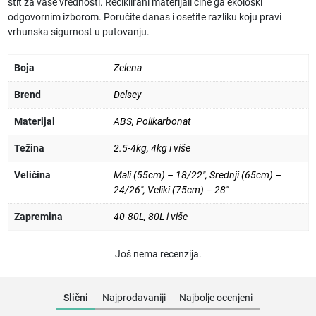
štit za vaše vrednosti. Reciklirani materijali čine ga ekološki
odgovornim izborom. Poručite danas i osetite razliku koju pravi
vrhunska sigurnost u putovanju.
Boja
Zelena
Brend
Delsey
Materijal
ABS
,
Polikarbonat
Težina
2.5-4kg
,
4kg i više
Veličina
Mali (55cm) – 18/22"
,
Srednji (65cm) –
24/26"
,
Veliki (75cm) – 28"
Zapremina
40-80L
,
80L i više
Još nema recenzija.
Slični
Najprodavaniji
Najbolje ocenjeni