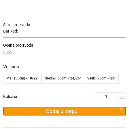
Šifra proizvoda:
-
Bar kod:
Ocena proizvoda:
Veličina
Mali (55cm) - 18/22"
Srednji (65cm) - 24/26"
Veliki (75cm) - 28"
Kofer
Količina:
Delsey
Securitech
Dodaj u korpu
Citadel
količina