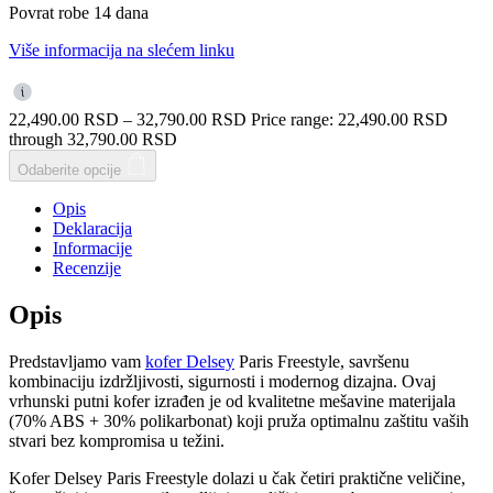
Povrat robe 14 dana
Više informacija na slećem linku
22,490.00
RSD
–
32,790.00
RSD
Price range: 22,490.00 RSD
through 32,790.00 RSD
Odaberite opcije
Opis
Deklaracija
Informacije
Recenzije
Opis
Predstavljamo vam
kofer Delsey
Paris Freestyle, savršenu
kombinaciju izdržljivosti, sigurnosti i modernog dizajna. Ovaj
vrhunski putni kofer izrađen je od kvalitetne mešavine materijala
(70% ABS + 30% polikarbonat) koji pruža optimalnu zaštitu vaših
stvari bez kompromisa u težini.
Kofer Delsey Paris Freestyle dolazi u čak četiri praktične veličine,