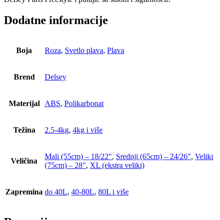
Dodatne informacije
Boja
Roza
,
Svetlo plava
,
Plava
Brend
Delsey
Materijal
ABS
,
Polikarbonat
Težina
2.5-4kg
,
4kg i više
Mali (55cm) – 18/22"
,
Srednji (65cm) – 24/26"
,
Veliki
Veličina
(75cm) – 28"
,
XL (ekstra veliki)
Zapremina
do 40L
,
40-80L
,
80L i više