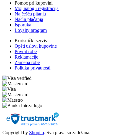
Pomoć pri kupovini
Moj nalog i registracija
Najčešća pitanja
Način plaćanja
Isporuka
Loyalty program
Korisnički servis
Opšti uslovi kupovine
Povrat robe
Reklamacije
Zamena robe
Politika privatnosti
Copyright by
Shopito
. Sva prava su zadržana.