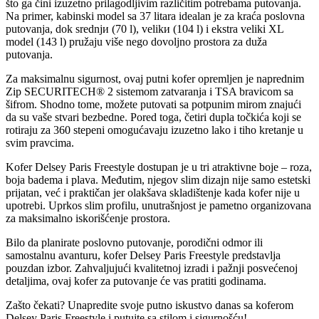
što ga čini izuzetno prilagodljivim različitim potrebama putovanja.
Na primer, kabinski model sa 37 litara idealan je za kraća poslovna
putovanja, dok srednjи (70 l), velikи (104 l) i ekstra veliki XL
model (143 l) pružaju više nego dovoljno prostora za duža
putovanja.
Za maksimalnu sigurnost, ovaj putni kofer opremljen je naprednim
Zip SECURITECH® 2 sistemom zatvaranja i TSA bravicom sa
šifrom. Shodno tome, možete putovati sa potpunim mirom znajući
da su vaše stvari bezbedne. Pored toga, četiri dupla točkića koji se
rotiraju za 360 stepeni omogućavaju izuzetno lako i tiho kretanje u
svim pravcima.
Kofer Delsey Paris Freestyle dostupan je u tri atraktivne boje – roza,
boja badema i plava. Međutim, njegov slim dizajn nije samo estetski
prijatan, već i praktičan jer olakšava skladištenje kada kofer nije u
upotrebi. Uprkos slim profilu, unutrašnjost je pametno organizovana
za maksimalno iskorišćenje prostora.
Bilo da planirate poslovno putovanje, porodični odmor ili
samostalnu avanturu, kofer Delsey Paris Freestyle predstavlja
pouzdan izbor. Zahvaljujući kvalitetnoj izradi i pažnji posvećenoj
detaljima, ovaj kofer za putovanje će vas pratiti godinama.
Zašto čekati? Unapredite svoje putno iskustvo danas sa koferom
Delsey Paris Freestyle i putujte sa stilom i sigurnošću!