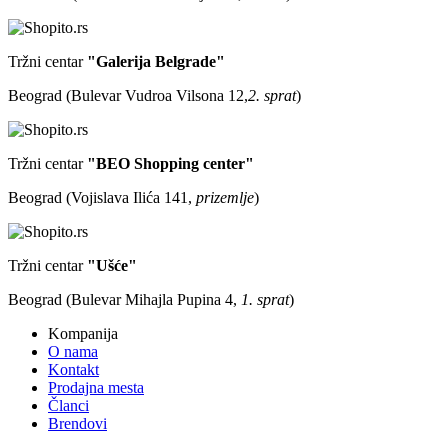
Tržni centar
"Galerija Belgrade"
Beograd (Bulevar Vudroa Vilsona 12,
2. sprat
)
Tržni centar
"BEO Shopping center"
Beograd (Vojislava Ilića 141,
prizemlje
)
Tržni centar
"Ušće"
Beograd (Bulevar Mihajla Pupina 4,
1. sprat
)
Kompanija
O nama
Kontakt
Prodajna mesta
Članci
Brendovi