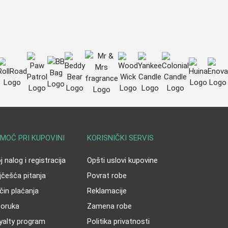
MOĆ PRI KUPOVINI
KORISNIČKI SERVIS
 nalog i registracija
Opšti uslovi kupovine
jčešća pitanja
Povrat robe
čin plaćanja
Reklamacije
poruka
Zamena robe
yalty program
Politika privatnosti