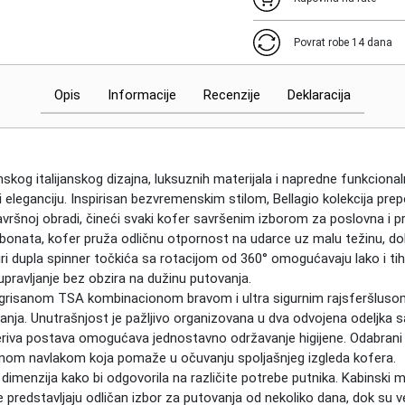
Povrat robe 14 dana
Opis
Informacije
Recenzije
Deklaracija
unskog italijanskog dizajna, luksuznih materijala i napredne funkcion
eleganciju. Inspirisan bezvremenskim stilom, Bellagio kolekcija prep
avršnoj obradi, čineći svaki kofer savršenim izborom za poslovna i p
arbonata, kofer pruža odličnu otpornost na udarce uz malu težinu, do
ri dupla spinner točkića sa rotacijom od 360° omogućavaju lako i ti
ravljanje bez obzira na dužinu putovanja.
tegrisanom TSA kombinacionom bravom i ultra sigurnim rajsferšlus
anja. Unutrašnjost je pažljivo organizovana u dva odvojena odeljka
 periva postava omogućava jednostavno održavanje higijene. Odabrani
titnom navlakom koja pomaže u očuvanju spoljašnjeg izgleda kofera.
e dimenzija kako bi odgovorila na različite potrebe putnika. Kabinski 
e predstavljaju odličan izbor za putovanja od nekoliko dana, dok su ve