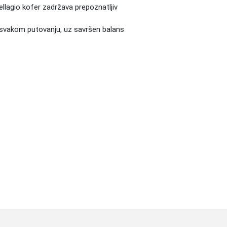
llagio kofer zadržava prepoznatljiv
na svakom putovanju, uz savršen balans