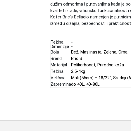
dužim odmorima i putovanjima kada je potr
kvalitet izrade, vrhunsku funkcionalnost i
Kofer Bric’s Bellagio namenjen je putnicim
između dizajna, bezbednosti i praktičnosti
Težina
-
Dimenzije
-
Boja
Bež
,
Maslinasta
,
Zelena
,
Crna
Brend
Bric S
Materijal
Polikarbonat
,
Prirodna koža
Težina
2.5-4kg
Veličina
Mali (55cm) – 18/22"
,
Srednji (
Zapremina
do 40L
,
40-80L