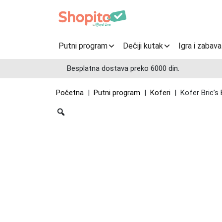
Putni program
Dečiji kutak
Igra i zabava
Besplatna dostava preko 6000 din.
Početna
|
Putni program
|
Koferi
| Kofer Bric’s 
Zoom