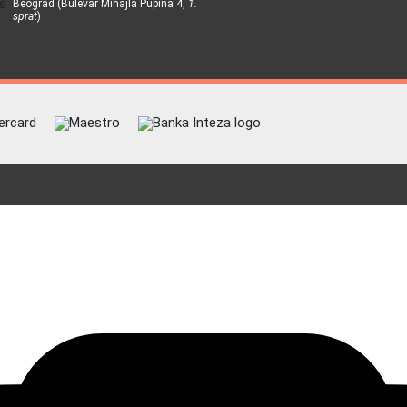
Beograd (Bulevar Mihajla Pupina 4,
1.
sprat
)