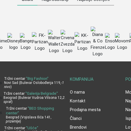
Tržni centar
"Big Fashion"
KOMPANIJA
PO
Novi Sad (Bulevar Oslobođenja 119,
-1
nivo
)
O nama
Moj
Tržni centar
"Galerija Belgrade"
Beograd (Bulevar Vudroa Vilsona 12,
2.
Kontakt
Na
sprat
)
Tržni centar
"BEO Shopping
Prodajna mesta
Na
center"
Beograd (Vojislava Ilića 141,
Članci
Is
prizemlje
)
Brendovi
Lo
Tržni centar
"Ušće"