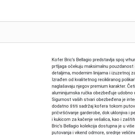
Kofer Bric’s Bellagio predstavlja spoj vrh
prtljaga očekuju maksimalnu pouzdanost i 
detaljima, modernim linijama i izuzetnoj z
Izrađen od kvalitetnog recikliranog polik
naglašavaju njegov premium karakter. Četi
aluminijumska ručka obezbeđuje udobno up
Sigurnost vaših stvari obezbeđena je in
dodatno štiti sadržaj kofera tokom putov
pričvršćivanje garderobe, dok uklonjiva i
i kukicom za kačenje vešalica, kao i zaš
Bric’s Bellagio kolekcija dostupna je u viš
putovanja i vikend odmore, srednje veličin