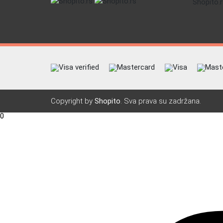
Copyright by
Shopito
. Sva prava su zadržana.
0