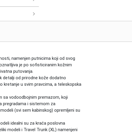
alnosti, namenjen putnicima koji od svog
oznatljiva je po sofisticiranim kožnim
rivatna putovanja.
k detalji od prirodne kože dodatno
ho kretanje u svim pravcima, a teleskopska
om sa vodoodbojnim premazom, koji
 sa pregradama i sistemom za
 modeli (svi sem kabinskog) opremljeni su
modeli idealni su za kraća poslovna
liki modeli i Travel Trunk (XL) namenjeni