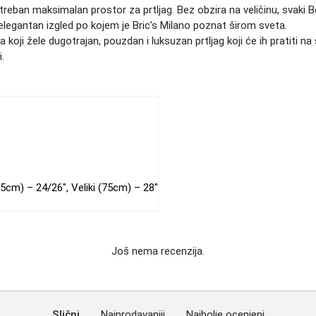
eban maksimalan prostor za prtljag. Bez obzira na veličinu, svaki Be
 elegantan izgled po kojem je Bric’s Milano poznat širom sveta.
a koji žele dugotrajan, pouzdan i luksuzan prtljag koji će ih pratiti 
.
65cm) – 24/26"
,
Veliki (75cm) – 28"
Još nema recenzija.
Slični
Najprodavaniji
Najbolje ocenjeni