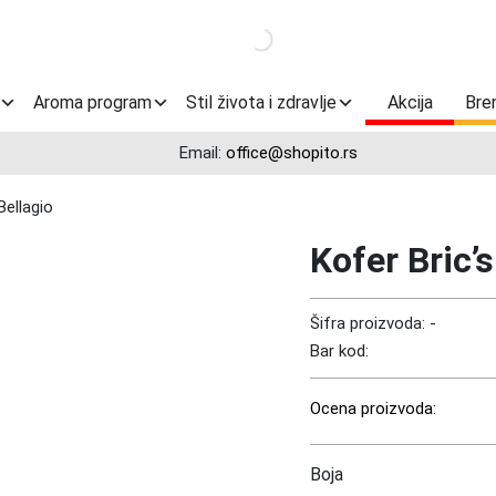
Aroma program
Stil života i zdravlje
Akcija
Bre
Email:
office@shopito.rs
Bellagio
Kofer Bric’s
Šifra proizvoda:
-
Bar kod:
Ocena proizvoda:
Boja