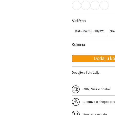
Veličina
Mali (55cm) - 18/22"
Sre
Količina:
Dodaj u k
Dodajte u listu želja
48h | Više o dostavi
Dostava u Shopito pro
Kupovina na rate