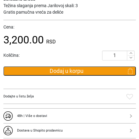
Težina slaganja prema Jarilovoj skali: 3
Gratis pamučna vreća za deliće
Cena:
3,200.00
RSD
Drvene
Količina:
Puzle
Jarilo
Dodaj u korpu
Slavne
kuce
-
Pomeranac
Dodajte u listu želja
količina
48h | Više o dostavi
Dostava u Shopito prodavnicu