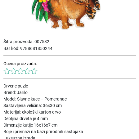
Šifra proizvoda:
007582
Bar kod:
9788681850244
Ocena proizvoda:
Drvene puzle
Brend: Jarilo
Model: Slavne kuce – Pomeranac
Sastavljena veličina: 36×30 cm
Materijal: ekološki karton drvo
Debljina drveta je 4 mm
Dimenzije kutije 16x16x7 cm
Boje i premazi na bazi prirodnih sastojaka
Luksuzna izrada