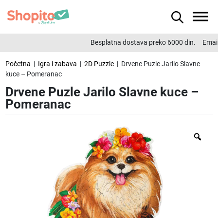
Besplatna dostava preko 6000 din.
Email
Početna
|
Igra i zabava
|
2D Puzzle
| Drvene Puzle Jarilo Slavne
kuce – Pomeranac
Drvene Puzle Jarilo Slavne kuce –
Pomeranac
Zo