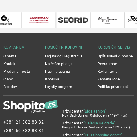
KOMPANIJA
POMOĆ PRI KUPOVINI
KORISNIČKI SERVIS
O nama
Moj nalog i registracija
Opšti uslovi kupovine
Kontakt
Najčešća pitanja
Povrat robe
Prodajna mesta
Način plaćanja
Reklamacije
Članci
Isporuka
Zamena robe
Brendovi
Loyalty program
Politika privatnosti
Tržni centar
"Big Fashion"
Novi Sad (Bulevar Oslobođenja 119,
-1 nivo
)
+381 21 382 88 82
Tržni centar
"Galerija Belgrade"
Beograd (Bulevar Vudroa Vilsona 12,
2. sprat
)
+381 60 382 88 81
Tržni centar
"BEO Shopping center"