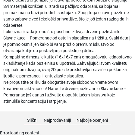
koja olakšava organizaciju i čuvanje delića tokom pauza u slaganju.
Svi materijali korišćeni u izradi su pažljivo odabrani, sa bojama i
premazima na bazi prirodnih sastojaka. Zbog toga su ove puzzle ne
samo zabavne već i ekološki prihvatljive, što je još jedan razlog da ih
odaberete.
Luksuzna izrada je ono što posebno izdvaja drvene puzle Jarilo
Slavne kuce – Pomeranac od ostalih slagalica na tržištu. Svaki detalj
je pomno osmišljen kako bi vam pružio premium iskustvo od
otvaranja kutije do postavljanja poslednjeg delića.
Kompaktne dimenzije kutije (16x16x7 cm) omogućavaju jednostavno
skladištenje kada puzle nisu u upotrebi. Zahvaljujući svom kvalitetu i
originalnom dizajnu, ovaj 2D puzzle predstavlja i savršen poklon za
ljubitelje pomeranca ili entuzijaste slagalica.
Ne propustite priliku da obogatite svoje slobodno vreme ovom
kreativnom aktivnošću! Naručite drvene puzle Jarilo Slavne kuce –
Pomeranac još danas i uživajte u opuštajućem iskustvu koje
stimuliše koncentraciju i strpljenje.
Slični
Najprodavaniji
Najbolje ocenjeni
Error loading content.