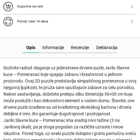
Kupovina na rate
Povrat robe 14 dana
Opis
Informacije
Recenzije
Deklaracija
Doživite radost slaganja uz jedinstvene
drvene puzle Jarilo
Slavne
kuce – Pomeranac koje spajaju zabavu i kreativnost u jednom
proizvodu. Ovaj 2D puzzle predstavlja simpatičnog pomeranca u svoj
njegovoj ljupkosti, te pruža sate opuštajuće zabave za celu porodicu.
Nakon sastavljanja, dobićete prelepu sliku dimenzija 36×30 cm koja
može poslužiti i kao dekorativni element u vašem domu. Štaviše, ove
drvene puzle izrađene su od kvalitetnog ekološkog kartona i drveta
debljine 4 mm, što garantuje dugotrajnost i postojanost.
Jarilo Slavne kuce – Pomeranac ima srednji nivo težine (3 na
Jarilovoj skali), pa je stoga pogodan za različite uzraste i nivoe
iskustva. Pored toga, uz svaki puzzle dobijate i gratis pamučnu vreću