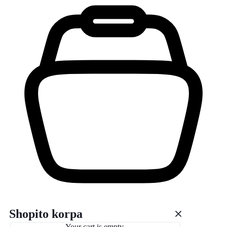
Shopito korpa
Your cart is empty.