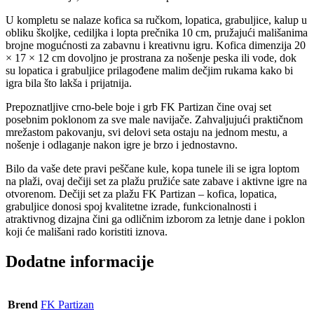
U kompletu se nalaze kofica sa ručkom, lopatica, grabuljice, kalup u
obliku školjke, cediljka i lopta prečnika 10 cm, pružajući mališanima
brojne mogućnosti za zabavnu i kreativnu igru. Kofica dimenzija 20
× 17 × 12 cm dovoljno je prostrana za nošenje peska ili vode, dok
su lopatica i grabuljice prilagođene malim dečjim rukama kako bi
igra bila što lakša i prijatnija.
Prepoznatljive crno-bele boje i grb FK Partizan čine ovaj set
posebnim poklonom za sve male navijače. Zahvaljujući praktičnom
mrežastom pakovanju, svi delovi seta ostaju na jednom mestu, a
nošenje i odlaganje nakon igre je brzo i jednostavno.
Bilo da vaše dete pravi peščane kule, kopa tunele ili se igra loptom
na plaži, ovaj dečiji set za plažu pružiće sate zabave i aktivne igre na
otvorenom. Dečiji set za plažu FK Partizan – kofica, lopatica,
grabuljice donosi spoj kvalitetne izrade, funkcionalnosti i
atraktivnog dizajna čini ga odličnim izborom za letnje dane i poklon
koji će mališani rado koristiti iznova.
Dodatne informacije
Brend
FK Partizan