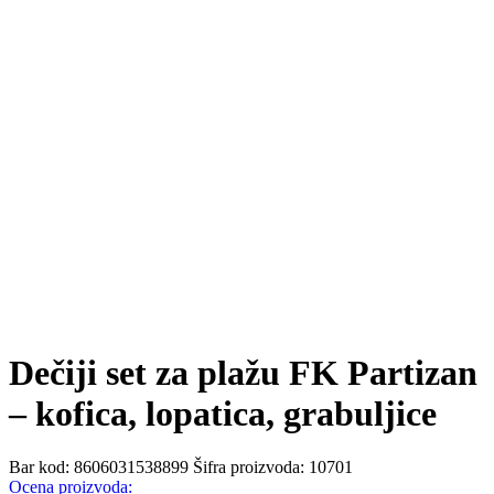
Dečiji set za plažu FK Partizan
– kofica, lopatica, grabuljice
Bar kod:
8606031538899
Šifra proizvoda:
10701
Ocena proizvoda: