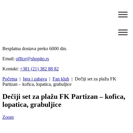
Besplatna dostava preko 6000 din.
Email:
office@shopito.rs
Kontakt:
+381 (21) 382 88 82
Početna
|
Igra i zabava
|
Fan klub
| Dečiji set za plažu FK
Partizan – kofica, lopatica, grabuljice
Dečiji set za plažu FK Partizan – kofica,
lopatica, grabuljice
Zoom