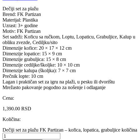
Dečiji set za plažu
Brend: FK Partizan
Materijal: Plastika
Uzrast: 3+ godine
Motiv: FK Partizan
Set sadrži: Koficu sa ručkom, Loptu, Lopaticu, Grabuljice, Kalup u
obliku zvezde, Cediljku/sito
Dimenzije kofice: 20 × 17 × 12 cm
Dimenzije lopatice: 15 × 9 cm
Dimenzije grabuljica: 15 × 8 cm
Dimenzije cediljke/školjke: 10 × 10 cm
Dimenzije kalupa (školjka): 7 × 7 cm
Prečnik lopte: 10 cm
Lagan i praktičan set za igru na plaži, u pesku ili dvorištu
Mrežasto pakovanje pogodno za nošenje i odlaganje
Cena:
1,390.00
RSD
Količina:
Dečiji set za plažu FK Partizan – kofica, lopatica, grabuljice količina