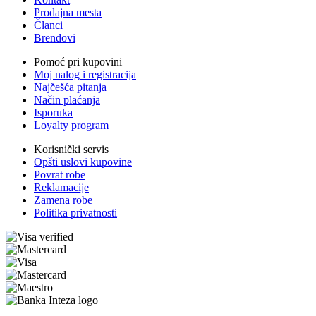
Prodajna mesta
Članci
Brendovi
Pomoć pri kupovini
Moj nalog i registracija
Najčešća pitanja
Način plaćanja
Isporuka
Loyalty program
Korisnički servis
Opšti uslovi kupovine
Povrat robe
Reklamacije
Zamena robe
Politika privatnosti