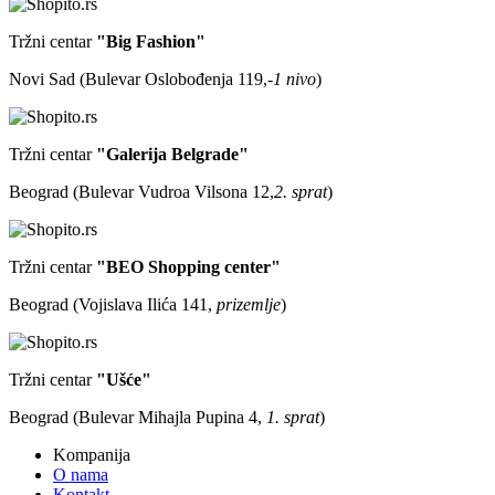
Tržni centar
"Big Fashion"
Novi Sad (Bulevar Oslobođenja 119,
-1 nivo
)
Tržni centar
"Galerija Belgrade"
Beograd (Bulevar Vudroa Vilsona 12,
2. sprat
)
Tržni centar
"BEO Shopping center"
Beograd (Vojislava Ilića 141,
prizemlje
)
Tržni centar
"Ušće"
Beograd (Bulevar Mihajla Pupina 4,
1. sprat
)
Kompanija
O nama
Kontakt