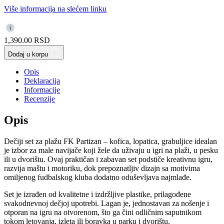
Više informacija na slećem linku
1,390.00
RSD
Dodaj u korpu
Opis
Deklaracija
Informacije
Recenzije
Opis
Dečiji set za plažu FK Partizan – kofica, lopatica, grabuljice idealan
je izbor za male navijače koji žele da uživaju u igri na plaži, u pesku
ili u dvorištu. Ovaj praktičan i zabavan set podstiče kreativnu igru,
razvija maštu i motoriku, dok prepoznatljiv dizajn sa motivima
omiljenog fudbalskog kluba dodatno oduševljava najmlađe.
Set je izrađen od kvalitetne i izdržljive plastike, prilagođene
svakodnevnoj dečjoj upotrebi. Lagan je, jednostavan za nošenje i
otporan na igru na otvorenom, što ga čini odličnim saputnikom
tokom letovanja, izleta ili boravka u parku i dvorištu.