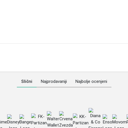
Slični
Najprodavaniji
Najbolje ocenjeni