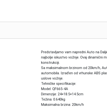
Predstavljamo vam napredni
Auto na Dalj
najbolje iskustvo vožnje. Ovaj dinamični m
konstrukciji.
Sa maksimalnom brzinom od 20km/h,
Aut
automobila. Izrađen od vrhunske ABS plasti
uslove vožnje.
Tehničke specifikacije:
Model: QF665-4A
Dimenzije: 24×18.5×14.5cm
Težina: 0.640kg
Maksimalna brzina: 20km/h