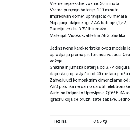
Vreme neprekidne vožnje: 30 minuta
Vreme punjenja baterije: 120 minuta
Impresivan domet upravljača: 40 metara
Napajanje daljinskog: 2 AA baterije (1,5V)
Baterija vozila: 3.7V litijumska
Materijal: Visokokvalitetna ABS plastika
Jedinstvena karakteristika ovog modela je 
upravljanja prema preferenca vozača. Ova 
vožnje.
Snažna litijumska baterija od 3.7V osigu
daljinskog upravljača od 40 metara pruža d
Zahvaljujući kompaktnim dimenzijama od 2
ABS plastika ne samo da štiti elektronske
Auto na Daljinsko Upravljanje QF665-4A
id
igračku koja će pružiti sate zabave. Jed
Težina
0.65 kg