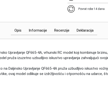
Povrat robe 14 dana
Opis
Informacije
Recenzije
Deklaracija
insko
Upravljanje QF665-4A
, vrhunski RC model koji kombinuje brzinu, 
odel pruža izuzetno uzbudljivo iskustvo upravljanja zahvaljujući svo
o na Daljinsko Upravljanje QF665-4A
pruža uzbudljivo iskustvo vožnj
ke, ovaj model odlikuje se izdržljivošću i otpornošću na udarce, što g