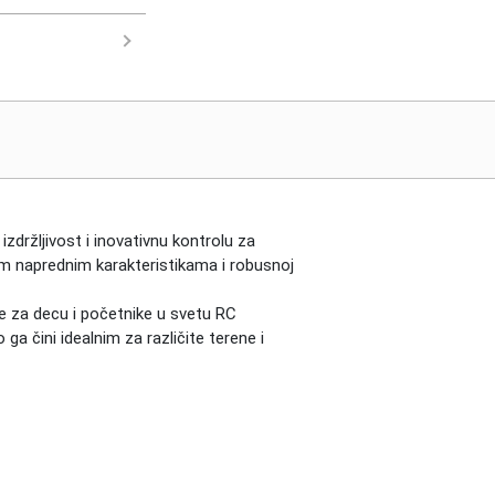
izdržljivost i inovativnu kontrolu za
jim naprednim karakteristikama i robusnoj
e za decu i početnike u svetu RC
a čini idealnim za različite terene i