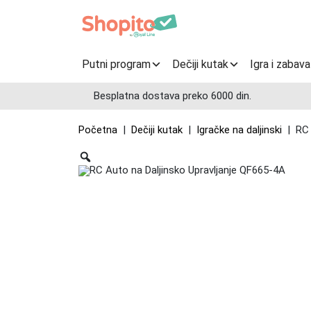
Putni program
Dečiji kutak
Igra i zabava
Besplatna dostava preko 6000 din.
Početna
|
Dečiji kutak
|
Igračke na daljinski
| RC 
Zoom