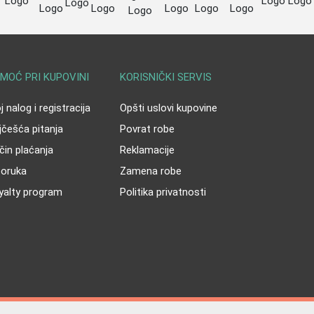
MOĆ PRI KUPOVINI
KORISNIČKI SERVIS
 nalog i registracija
Opšti uslovi kupovine
jčešća pitanja
Povrat robe
čin plaćanja
Reklamacije
poruka
Zamena robe
yalty program
Politika privatnosti