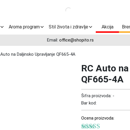
Aroma program
Stil života i zdravlje
Akcija
Bre
Email:
office@shopito.rs
Auto na Daljinsko Upravljanje QF665-4A
RC Auto na 
QF665-4A
Šifra proizvoda:
-
Bar kod:
Ocena proizvoda: