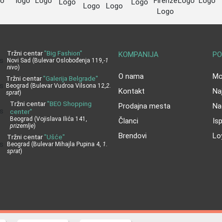
Tržni centar
"Big Fashion"
KOMPANIJA
PO
Novi Sad (Bulevar Oslobođenja 119,
-1
nivo
)
O nama
Moj
Tržni centar
"Galerija Belgrade"
Beograd (Bulevar Vudroa Vilsona 12,
2.
Kontakt
Na
sprat
)
Tržni centar
"BEO Shopping
Prodajna mesta
Na
center"
Beograd (Vojislava Ilića 141,
Članci
Is
prizemlje
)
Brendovi
Lo
Tržni centar
"Ušće"
Beograd (Bulevar Mihajla Pupina 4,
1.
sprat
)