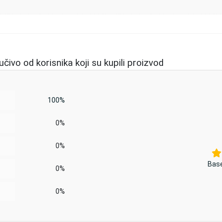
čivo od korisnika koji su kupili proizvod
100%
0%
0%
Base
0%
0%