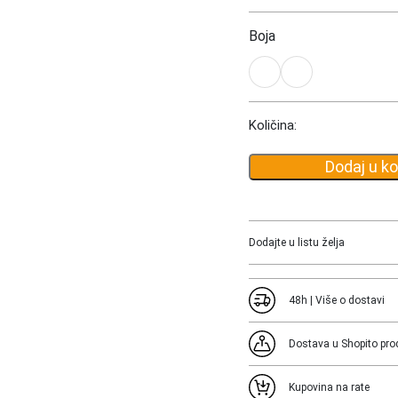
Ocenjeno sa
5.00
od 5
Boja
Količina:
Dodaj u k
Dodajte u listu želja
48h | Više o dostavi
Dostava u Shopito pro
Kupovina na rate