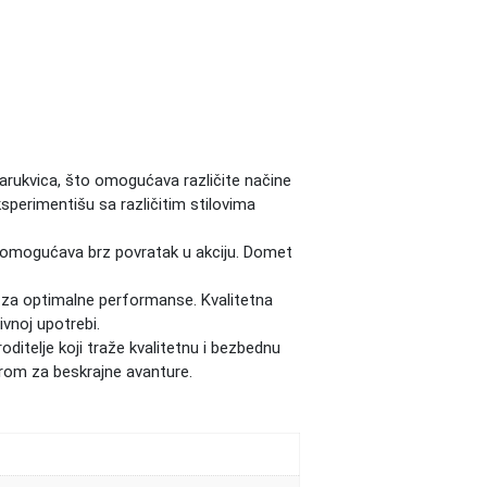
 narukvica, što omogućava različite načine
sperimentišu sa različitim stilovima
a omogućava brz povratak u akciju. Domet
 za optimalne performanse. Kvalitetna
vnoj upotrebi.
roditelje koji traže kvalitetnu i bezbednu
erom za beskrajne avanture.