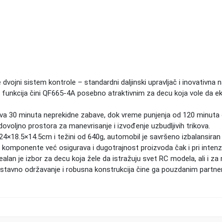
dvojni sistem kontrole – standardni daljinski upravljač i inovativna
funkcija čini QF665-4A posebno atraktivnim za decu koja vole da ek
rava 30 minuta neprekidne zabave, dok vreme punjenja od 120 minut
ovoljno prostora za manevrisanje i izvođenje uzbudljivih trikova.
4×18.5×14.5cm i težini od 640g, automobil je savršeno izbalansiran
 komponente već osigurava i dugotrajnost proizvoda čak i pri intenzi
ealan je izbor za decu koja žele da istražuju svet RC modela, ali i za 
nostavno održavanje i robusna konstrukcija čine ga pouzdanim partn