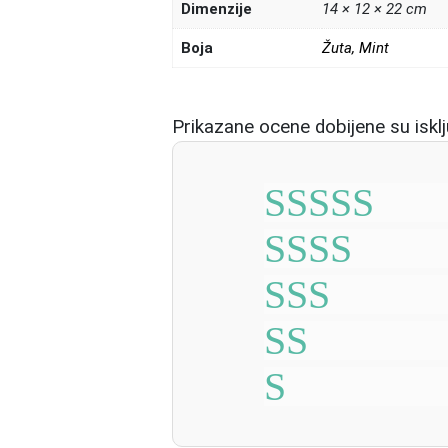
Dimenzije
14 × 12 × 22 cm
Boja
Žuta
,
Mint
Prikazane ocene dobijene su isklju