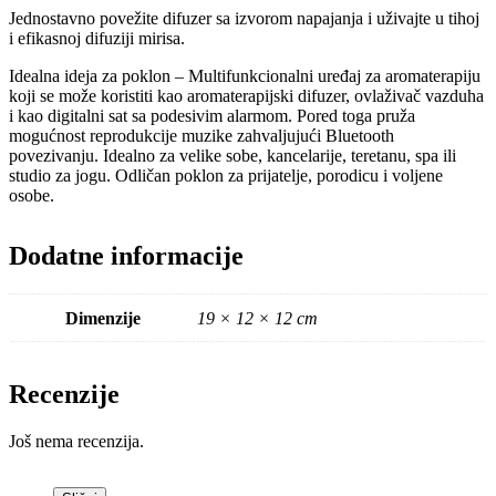
Jednostavno povežite difuzer sa izvorom napajanja i uživajte u tihoj
i efikasnoj difuziji mirisa.
Idealna ideja za poklon – Multifunkcionalni uređaj za aromaterapiju
koji se može koristiti kao aromaterapijski difuzer, ovlaživač vazduha
i kao digitalni sat sa podesivim alarmom. Pored toga pruža
mogućnost reprodukcije muzike zahvaljujući Bluetooth
povezivanju. Idealno za velike sobe, kancelarije, teretanu, spa ili
studio za jogu. Odličan poklon za prijatelje, porodicu i voljene
osobe.
Dodatne informacije
Dimenzije
19 × 12 × 12 cm
Recenzije
Još nema recenzija.