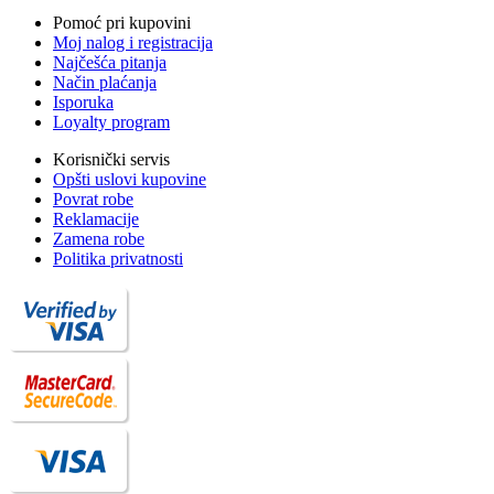
Pomoć pri kupovini
Moj nalog i registracija
Najčešća pitanja
Način plaćanja
Isporuka
Loyalty program
Korisnički servis
Opšti uslovi kupovine
Povrat robe
Reklamacije
Zamena robe
Politika privatnosti