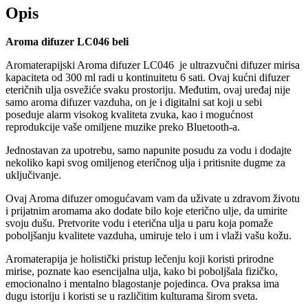
Opis
Aroma difuzer LC046 beli
Aromaterapijski Aroma difuzer LC046 je ultrazvučni difuzer mirisa
kapaciteta od 300 ml radi u kontinuitetu 6 sati. Ovaj kućni difuzer
eteričnih ulja osvežiće svaku prostoriju. Međutim, ovaj uređaj nije
samo aroma difuzer vazduha, on je i digitalni sat koji u sebi
poseduje alarm visokog kvaliteta zvuka, kao i mogućnost
reprodukcije vaše omiljene muzike preko Bluetooth-a.
Jednostavan za upotrebu, samo napunite posudu za vodu i dodajte
nekoliko kapi svog omiljenog eteričnog ulja i pritisnite dugme za
uključivanje.
Ovaj Aroma difuzer omogućavam vam da uživate u zdravom životu
i prijatnim aromama ako dodate bilo koje eterično ulje, da umirite
svoju dušu. Pretvorite vodu i eterična ulja u paru koja pomaže
poboljšanju kvalitete vazduha, umiruje telo i um i vlaži vašu kožu.
Aromaterapija je holistički pristup lečenju koji koristi prirodne
mirise, poznate kao esencijalna ulja, kako bi poboljšala fizičko,
emocionalno i mentalno blagostanje pojedinca. Ova praksa ima
dugu istoriju i koristi se u različitim kulturama širom sveta.