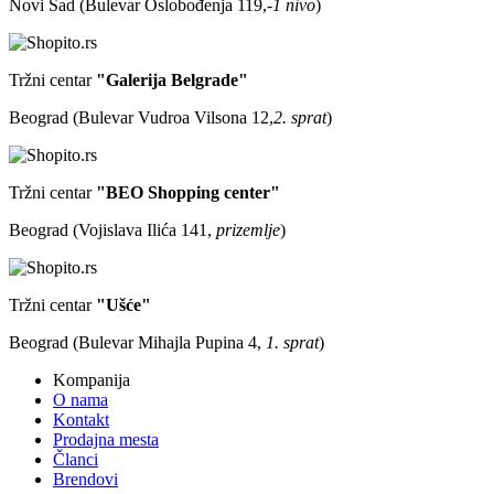
Novi Sad (Bulevar Oslobođenja 119,
-1 nivo
)
Tržni centar
"Galerija Belgrade"
Beograd (Bulevar Vudroa Vilsona 12,
2. sprat
)
Tržni centar
"BEO Shopping center"
Beograd (Vojislava Ilića 141,
prizemlje
)
Tržni centar
"Ušće"
Beograd (Bulevar Mihajla Pupina 4,
1. sprat
)
Kompanija
O nama
Kontakt
Prodajna mesta
Članci
Brendovi