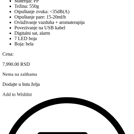
Materijal: PP
Težina: 550g
Otpuštanje zvuka: <35dB(A)
Otpuštanje pare: 15-20ml/h
Ovlaživanje vazduha + aromaterapija
Povezivanje na USB kabel
Digitalni sat, alarm
7 LED boja
Boja: bela
Cena:
7,990.00
RSD
Nema na zalihama
Dodajte u listu želja
Add to Wishlist