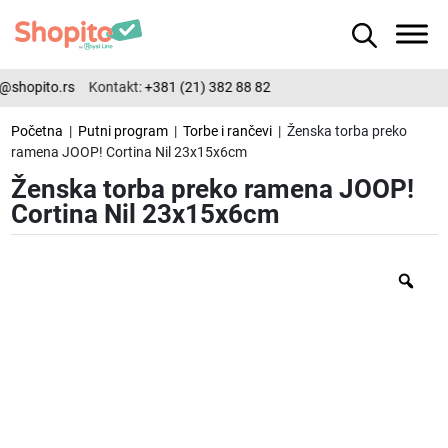
@shopito.rs
Kontakt:
+381 (21) 382 88 82
Početna
|
Putni program
|
Torbe i rančevi
| Ženska torba preko
ramena JOOP! Cortina Nil 23x15x6cm
Ženska torba preko ramena JOOP!
Cortina Nil 23x15x6cm
Zo