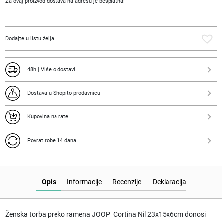
Za ovaj proizvod dostava na adresu je besplatna!
Cortina
Nil
23x15x6cm
količina
Dodajte u listu želja
48h | Više o dostavi
Dostava u Shopito prodavnicu
Kupovina na rate
Povrat robe 14 dana
Opis
Informacije
Recenzije
Deklaracija
Ženska torba preko ramena JOOP! Cortina Nil 23x15x6cm donosi