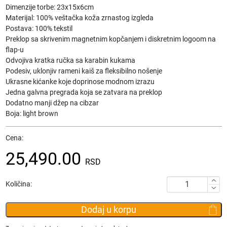
Dimenzije torbe: 23x15x6cm
Materijal: 100% veštačka koža zrnastog izgleda
Postava: 100% tekstil
Preklop sa skrivenim magnetnim kopčanjem i diskretnim logoom na
flap-u
Odvojiva kratka ručka sa karabin kukama
Podesiv, uklonjiv rameni kaiš za fleksibilno nošenje
Ukrasne kićanke koje doprinose modnom izrazu
Jedna galvna pregrada koja se zatvara na preklop
Dodatno manji džep na cibzar
Boja: light brown
Cena:
25,490.00
RSD
Ženska
Količina:
torba
preko
Dodaj u korpu
ramena
JOOP!