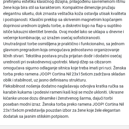
prefinjenu estetiku klasičnog dizajna, prilagođenu savremenom ritmu
žene koja bira stil sa karakterom. Kompaktne dimenzije pružaju
elegantnu siluetu, dok zrnasta veštačka koža ostavlja utisak kvaliteta
i postojanosti. Klasični preklop sa skrivenim magnetnim kopčanjem
doprinosi urednom izgledu torbe, a diskretni logo na flap-u suptilno
ističe luksuzni identitet brenda. Ovaj model lako se uklapa u dnevne i
večernje kombinacije, uz izražen osećaj sofisticiranosti.
Unutrašnjost torbe osmišljena je praktično i funkcionalno, sa jednom
glavnom pregradom koja omogućava jednostavno organizovanje
ličnih stvari. Tekstilna postava pruža prijatan dodir i dodatni osećaj
urednosti pri svakodnevnoj upotrebi. Manji džep sa cibzarom
omogućava sigurno odlaganje sitnica koje treba imati pri ruci. Ženska
torba preko ramena JOOP! Cortina Nil 23x15x6cm zadržava skladan
oblik i stabilnost, uz jasno definisanu strukturu.
Fleksibilnost nošenja dodatno naglašavaju odvojiva kratka ručka sa
karabin kukama i podesivi rameni kaiš koji se može ukloniti. Ukrasne
kićanke unose dozu dinamike i ženstvenog šarma, dajući torbi
poseban modni izraz. Ženska torba preko ramena JOOP! Cortina Nil
23x15x6cm predstavlja pouzdan izbor za žene koje žele elegantan
dodatak sa jasnim stilskim potpisom.