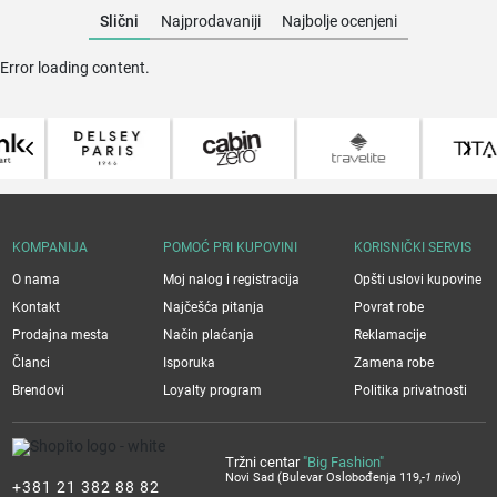
Slični
Najprodavaniji
Najbolje ocenjeni
Error loading content.
KOMPANIJA
POMOĆ PRI KUPOVINI
KORISNIČKI SERVIS
O nama
Moj nalog i registracija
Opšti uslovi kupovine
Kontakt
Najčešća pitanja
Povrat robe
Prodajna mesta
Način plaćanja
Reklamacije
Članci
Isporuka
Zamena robe
Brendovi
Loyalty program
Politika privatnosti
Tržni centar
"Big Fashion"
Novi Sad (Bulevar Oslobođenja 119,
-1 nivo
)
+381 21 382 88 82