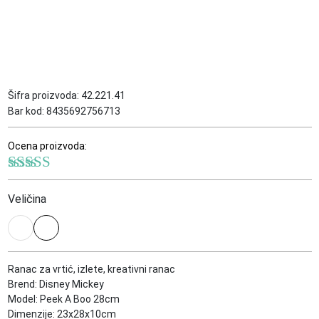
Šifra proizvoda:
42.221.41
Bar kod:
8435692756713
Ocena proizvoda:
Ocenjeno sa
5.00
od 5
Veličina
Ranac za vrtić, izlete, kreativni ranac
Brend: Disney Mickey
Model: Peek A Boo 28cm
Dimenzije: 23x28x10cm