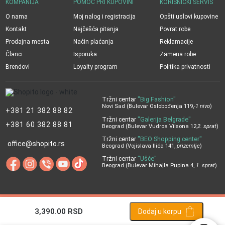
KOMPANIJA
POMOĆ PRI KUPOVINI
KORISNIČKI SERVIS
O nama
Moj nalog i registracija
Opšti uslovi kupovine
Kontakt
Najčešća pitanja
Povrat robe
Prodajna mesta
Način plaćanja
Reklamacije
Članci
Isporuka
Zamena robe
Brendovi
Loyalty program
Politika privatnosti
Tržni centar
"Big Fashion"
Novi Sad (Bulevar Oslobođenja 119,
-1 nivo
)
+381 21 382 88 82
Tržni centar
"Galerija Belgrade"
+381 60 382 88 81
Beograd (Bulevar Vudroa Vilsona 12,
2. sprat
)
Tržni centar
"BEO Shopping center"
office@shopito.rs
Beograd (Vojislava Ilića 141,
prizemlje
)
Tržni centar
"Ušće"
Beograd (Bulevar Mihajla Pupina 4,
1. sprat
)
3,390.00
RSD
Dodaj u korpu