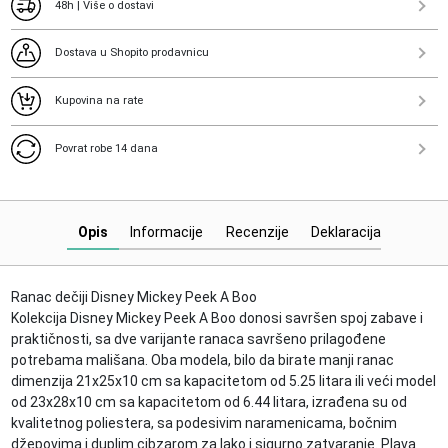
48h | Više o dostavi
Dostava u Shopito prodavnicu
Kupovina na rate
Povrat robe 14 dana
Opis
Informacije
Recenzije
Deklaracija
Ranac dečiji Disney Mickey Peek A Boo
Kolekcija Disney Mickey Peek A Boo donosi savršen spoj zabave i
praktičnosti, sa dve varijante ranaca savršeno prilagođene
potrebama mališana. Oba modela, bilo da birate manji ranac
dimenzija 21x25x10 cm sa kapacitetom od 5.25 litara ili veći model
od 23x28x10 cm sa kapacitetom od 6.44 litara, izrađena su od
kvalitetnog poliestera, sa podesivim naramenicama, bočnim
džepovima i duplim cibzarom za lako i sigurno zatvaranje. Plava