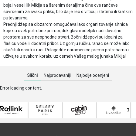
boja i veseli lik Mikija sa šarenim detaljima čine ove rančeve
savršenim za svaku priliku, bilo da je reč o vrtiću, izletima ili kratkim
putovanjima.
Prednji džep sa cibzarom omogućava lako organizovanje sitnica
koje su uvek potrebne pri ruci, dok glavni odeljak nudi dovoljno
prostora za sve neophodne stvari. Bočni džepovi su idealni za
flašicu vode ili dodatni pribor. Uz gornju ručku, ranac se može lako
okačiti ili nositi u ruci. Prilagodite naramenice prema potrebama i
uživajte u svakom koraku uz osmeh Vašeg malog junaka Mikija!
Slični
Najprodavaniji
Najbolje ocenjeni
Error loading content.