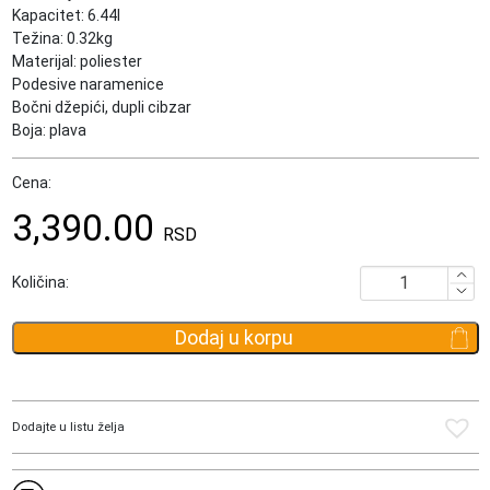
Kapacitet: 6.44l
Težina: 0.32kg
Materijal: poliester
Podesive naramenice
Bočni džepići, dupli cibzar
Boja: plava
Cena:
3,390.00
RSD
Dečiji
Količina:
ranac
Disney
Dodaj u korpu
Mickey
Peek
A
Boo
Dodajte u listu želja
količina