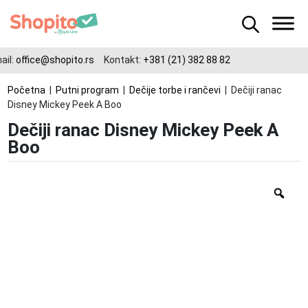
il:
office@shopito.rs
Kontakt:
+381 (21) 382 88 82
Početna
|
Putni program
|
Dečije torbe i rančevi
| Dečiji ranac
Disney Mickey Peek A Boo
Dečiji ranac Disney Mickey Peek A
Boo
Zo