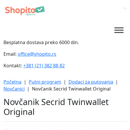
Besplatna dostava preko 6000 din.
Email:
office@shopito.rs
Kontakt:
+381 (21) 382 88 82
Početna
|
Putni program
|
Dodaci za putovanja
|
Novčanici
| Novčanik Secrid Twinwallet Original
Novčanik Secrid Twinwallet
Original