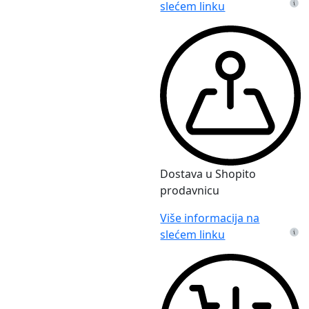
slećem linku
Dostava u Shopito
prodavnicu
Više informacija na
slećem linku