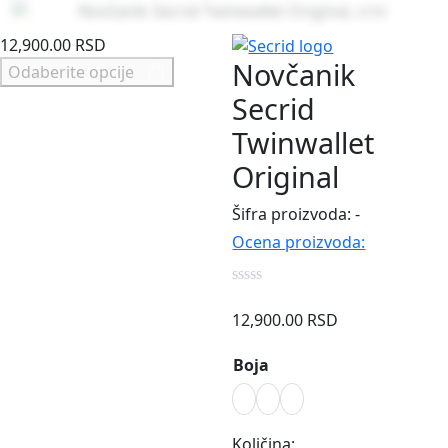
Zoo
12,900.00
RSD
Novčanik
Odaberite opcije
Secrid
Twinwallet
Original
Šifra proizvoda:
-
Ocena proizvoda:
12,900.00
RSD
Boja
Količina: