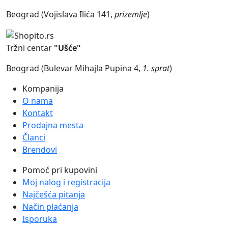
Beograd (Vojislava Ilića 141,
prizemlje
)
Tržni centar
"Ušće"
Beograd (Bulevar Mihajla Pupina 4,
1. sprat
)
Kompanija
O nama
Kontakt
Prodajna mesta
Članci
Brendovi
Pomoć pri kupovini
Moj nalog i registracija
Najčešća pitanja
Način plaćanja
Isporuka