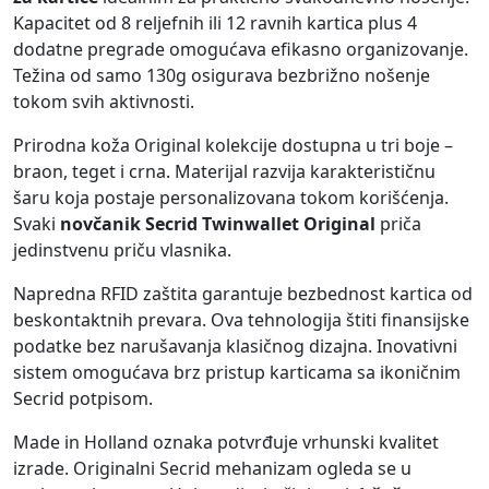
Kapacitet od 8 reljefnih ili 12 ravnih kartica plus 4
dodatne pregrade omogućava efikasno organizovanje.
Težina od samo 130g osigurava bezbrižno nošenje
tokom svih aktivnosti.
Prirodna koža Original kolekcije dostupna u tri boje –
braon, teget i crna. Materijal razvija karakterističnu
šaru koja postaje personalizovana tokom korišćenja.
Svaki
novčanik Secrid Twinwallet Original
priča
jedinstvenu priču vlasnika.
Napredna RFID zaštita garantuje bezbednost kartica od
beskontaktnih prevara. Ova tehnologija štiti finansijske
podatke bez narušavanja klasičnog dizajna. Inovativni
sistem omogućava brz pristup karticama sa ikoničnim
Secrid potpisom.
Made in Holland oznaka potvrđuje vrhunski kvalitet
izrade. Originalni Secrid mehanizam ogleda se u