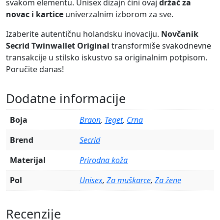
svakom elementu. Unisex dizajn čini ovaj
držač za
novac i kartice
univerzalnim izborom za sve.
Izaberite autentičnu holandsku inovaciju.
Novčanik
Secrid Twinwallet Original
transformiše svakodnevne
transakcije u stilsko iskustvo sa originalnim potpisom.
Poručite danas!
Dodatne informacije
Boja
Braon
,
Teget
,
Crna
Brend
Secrid
Materijal
Prirodna koža
Pol
Unisex
,
Za muškarce
,
Za žene
Recenzije