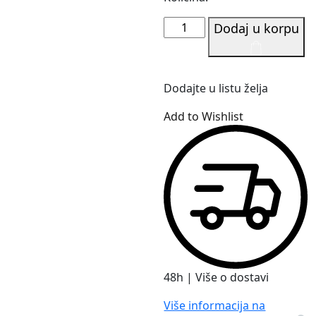
Novčanik
Dodaj u korpu
Secrid
Twinwallet
Original
Dodajte u listu želja
količina
Add to Wishlist
48h | Više o dostavi
Više informacija na