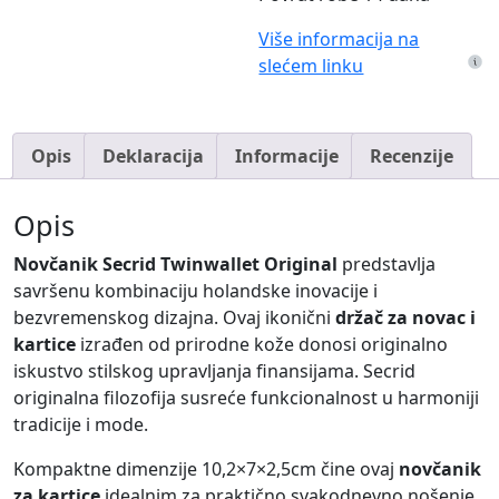
Više informacija na
slećem linku
Opis
Deklaracija
Informacije
Recenzije
Opis
Novčanik Secrid Twinwallet Original
predstavlja
savršenu kombinaciju holandske inovacije i
bezvremenskog dizajna. Ovaj ikonični
držač za novac i
kartice
izrađen od prirodne kože donosi originalno
iskustvo stilskog upravljanja finansijama. Secrid
originalna filozofija susreće funkcionalnost u harmoniji
tradicije i mode.
Kompaktne dimenzije 10,2×7×2,5cm čine ovaj
novčanik
za kartice
idealnim za praktično svakodnevno nošenje.