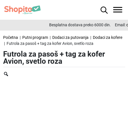
Besplatna dostava preko 6000 din.
Email:
of
Početna
|
Putni program
|
Dodaci za putovanja
|
Dodaci za kofere
| Futrola za pasoš + tag za kofer Avion, svetlo roza
Futrola za pasoš + tag za kofer
Avion, svetlo roza
Zoom