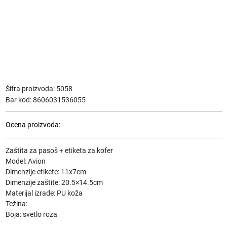
Šifra proizvoda:
5058
Bar kod:
8606031536055
Ocena proizvoda:
Zaštita za pasoš + etiketa za kofer
Model: Avion
Dimenzije etikete: 11x7cm
Dimenzije zaštite: 20.5×14.5cm
Materijal izrade: PU koža
Težina:
Boja: svetlo roza