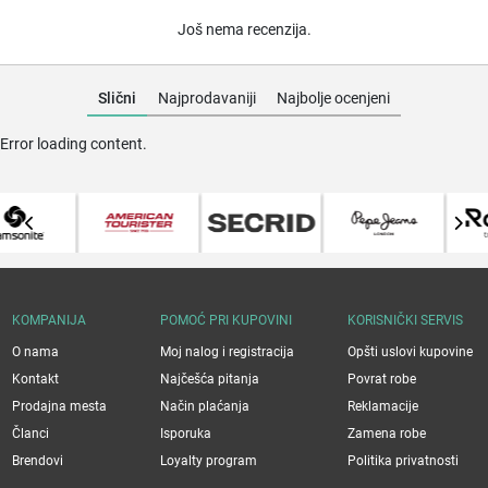
Još nema recenzija.
Slični
Najprodavaniji
Najbolje ocenjeni
Error loading content.
KOMPANIJA
POMOĆ PRI KUPOVINI
KORISNIČKI SERVIS
O nama
Moj nalog i registracija
Opšti uslovi kupovine
Kontakt
Najčešća pitanja
Povrat robe
Prodajna mesta
Način plaćanja
Reklamacije
Članci
Isporuka
Zamena robe
Brendovi
Loyalty program
Politika privatnosti