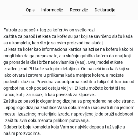
Opis
Informacije
Recenzije
Deklaracija
Futrola za pasoš + tag za kofer Avion svetlo rozi
Zaštita za pasoš i etiketa za kofer su par koji se savršeno slažu kada
su u kompletu, kao što je sa ovim proizvodima slučaj.
Etiketa za kofer kao informaciona kartica nalazi se na koferu kako bi
mogli lako da ga prepoznate, a u slučaju gubitka kofera da onaj koji
ga pronađe lakše i brže nađe vlasnika (Vas). Ovaj model etikete
izrađen je od PU kože sa lepim detaljima. On na sebi ima kaiš koji se
lako otvara i zatvara u prilikama kada menjate kofere, a možete
podesiti i dužinu. Providna vodootporna zaštitna folija štiti karticu od
ogrebotina, dok podaci ostaju vidljivi. Etiketu možete koristiti i na
rancu, kutiji za ručak, ili kao privezak za ključeve..
Zaštita za pasoš je elegantnog dizajna sa pregradama na obe strane.
Lepog logo dizajna zaštitiće Vaša dokumenta i sačuvati ih na jednom
mestu. Izuzetnog materijala izrade, napravljena je da pruži udobnost
i zaštitu svih dokumenata prilikom putovanja.
Odaberite boju kompleta koja Vam se najviše dopada i uživajte u
našim proizvodima.