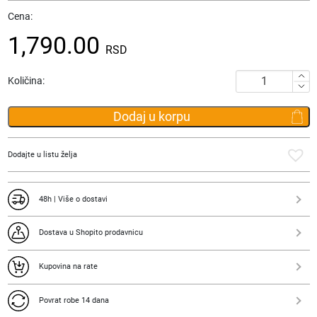
Cena:
1,790.00
RSD
Futrola
Količina:
za
pasoš
Dodaj u korpu
+
tag
za
Dodajte u listu želja
kofer
Avion,
svetlo
48h | Više o dostavi
roza
količina
Dostava u Shopito prodavnicu
Kupovina na rate
Povrat robe 14 dana