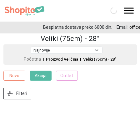
Besplatna dostava preko 6000 din.
Email:
office
Veliki (75cm) - 28"
Početna
| Proizvod Veličina | Veliki (75cm) - 28"
Novo
Akcija
Outlet
Filteri
-20%
-20%