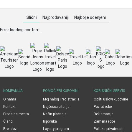
Slični
Najprodavaniji
Najbolje ocenjeni
Error loading content.
KOMPANIJA
POMOĆ PRI KUPOVINI
KORISNIČKI SERVIS
O nama
Moj nalog i registracija
Opšti uslovi kupovine
Kontakt
Najčešća pitanja
Povrat robe
Prodajna mesta
Način plaćanja
Reklamacije
Članci
Isporuka
Zamena robe
Brendovi
Loyalty program
Politika privatnosti