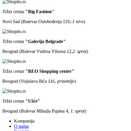
Tržni centar
"Big Fashion"
Novi Sad (Bulevar Oslobođenja 119,
-1 nivo
)
Tržni centar
"Galerija Belgrade"
Beograd (Bulevar Vudroa Vilsona 12,
2. sprat
)
Tržni centar
"BEO Shopping center"
Beograd (Vojislava Ilića 141,
prizemlje
)
Tržni centar
"Ušće"
Beograd (Bulevar Mihajla Pupina 4,
1. sprat
)
Kompanija
O nama