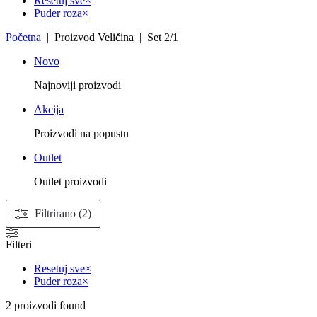
Resetuj sve
×
Puder roza
×
Početna
| Proizvod Veličina | Set 2/1
Novo
Najnoviji proizvodi
Akcija
Proizvodi na popustu
Outlet
Outlet proizvodi
Filtrirano (2)
Filteri
Resetuj sve
×
Puder roza
×
2
proizvodi found