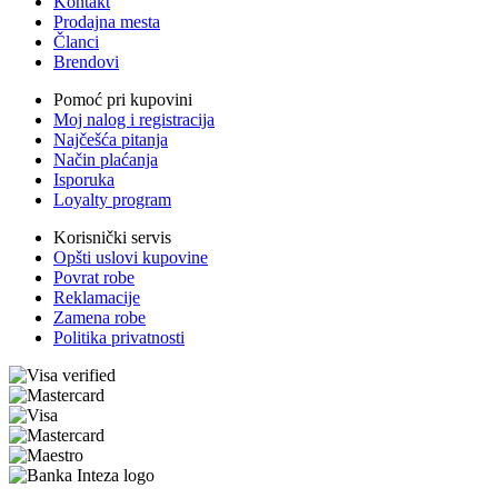
Kontakt
Prodajna mesta
Članci
Brendovi
Pomoć pri kupovini
Moj nalog i registracija
Najčešća pitanja
Način plaćanja
Isporuka
Loyalty program
Korisnički servis
Opšti uslovi kupovine
Povrat robe
Reklamacije
Zamena robe
Politika privatnosti