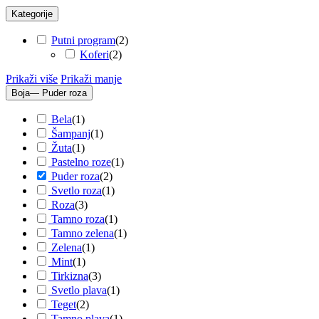
Kategorije
Putni program
(
2
)
Koferi
(
2
)
Prikaži više
Prikaži manje
Boja
— Puder roza
Bela
(
1
)
Šampanj
(
1
)
Žuta
(
1
)
Pastelno roze
(
1
)
Puder roza
(
2
)
Svetlo roza
(
1
)
Roza
(
3
)
Tamno roza
(
1
)
Tamno zelena
(
1
)
Zelena
(
1
)
Mint
(
1
)
Tirkizna
(
3
)
Svetlo plava
(
1
)
Teget
(
2
)
Tamno plava
(
1
)