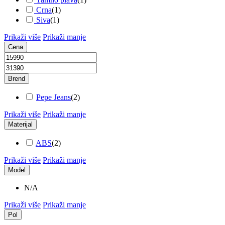
Crna
(
1
)
Siva
(
1
)
Prikaži više
Prikaži manje
Cena
Brend
Pepe Jeans
(
2
)
Prikaži više
Prikaži manje
Materijal
ABS
(
2
)
Prikaži više
Prikaži manje
Model
N/A
Prikaži više
Prikaži manje
Pol