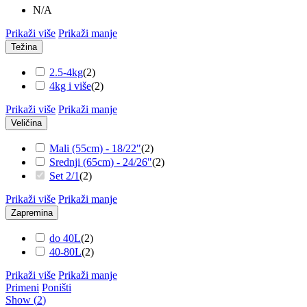
N/A
Prikaži više
Prikaži manje
Težina
2.5-4kg
(
2
)
4kg i više
(
2
)
Prikaži više
Prikaži manje
Veličina
Mali (55cm) - 18/22"
(
2
)
Srednji (65cm) - 24/26"
(
2
)
Set 2/1
(
2
)
Prikaži više
Prikaži manje
Zapremina
do 40L
(
2
)
40-80L
(
2
)
Prikaži više
Prikaži manje
Primeni
Poništi
Show
(
2
)