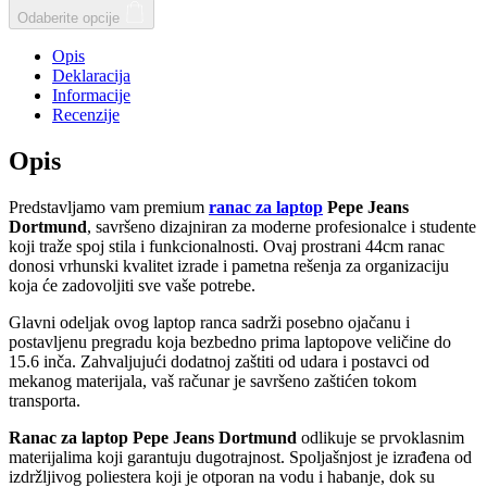
Odaberite opcije
Opis
Deklaracija
Informacije
Recenzije
Opis
Predstavljamo vam premium
ranac za laptop
Pepe Jeans
Dortmund
, savršeno dizajniran za moderne profesionalce i studente
koji traže spoj stila i funkcionalnosti. Ovaj prostrani 44cm ranac
donosi vrhunski kvalitet izrade i pametna rešenja za organizaciju
koja će zadovoljiti sve vaše potrebe.
Glavni odeljak ovog laptop ranca sadrži posebno ojačanu i
postavljenu pregradu koja bezbedno prima laptopove veličine do
15.6 inča. Zahvaljujući dodatnoj zaštiti od udara i postavci od
mekanog materijala, vaš računar je savršeno zaštićen tokom
transporta.
Ranac za laptop Pepe Jeans Dortmund
odlikuje se prvoklasnim
materijalima koji garantuju dugotrajnost. Spoljašnjost je izrađena od
izdržljivog poliestera koji je otporan na vodu i habanje, dok su