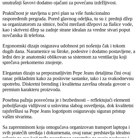
unutrašnji šavovi dodatno ojačani za povećanu izdržljivost.
Praktičnost je stavljena u prvi plan sa više funkcionalno
raspoređenih pregrada. Pored glavnog odeljka, tu su i: prednji džep
sa organizatorom za sitnice, bočni mrežasti džepovi za flašice vode,
kao i skriveni džep sa zadnje strane idealan za vredne stvari poput
novčanika ili telefona.
Ergonomski dizajn osigurava udobnost pri nošenju čak i tokom
dugih dana. Naramenice su široke, podesive i dodatno postavljene, a
leđni deo je anatomski oblikovan sa sistemom za ventilaciju koji
sprečava prekomerno znojenje.
Elegantan dizajn sa prepoznatljivim Pepe Jeans detaljima čini ovaj
ranac prikladnim kako za poslovne sastanke, tako i za svakodnevnu
upotrebu. Diskretni brending i kvalitetna završna obrada govore o
premium karakteru proizvoda.
Posebna pažnja posvećena je i bezbednosti – reflektujući elementi
poboljšavaju vidljivost u uslovima slabog osvetljenja, dok kvalitetni
rajsferšlusi sa Pepe Jeans logotipom osiguravaju siguran pristup
vašim stvarima.
Sa zapremninom koja omogućava organizovan transport laptopa i
svih pratećih uređaja i dokumenata, ovaj ranac predstavlja idealno