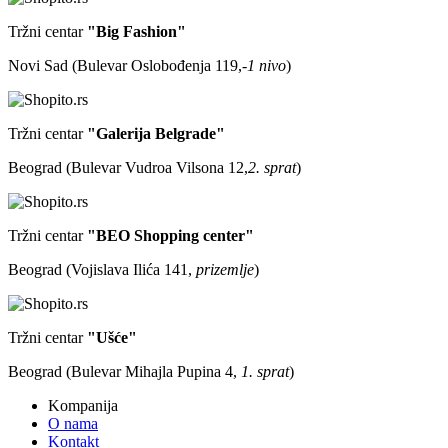
Tržni centar
"Big Fashion"
Novi Sad (Bulevar Oslobođenja 119,
-1 nivo
)
Tržni centar
"Galerija Belgrade"
Beograd (Bulevar Vudroa Vilsona 12,
2. sprat
)
Tržni centar
"BEO Shopping center"
Beograd (Vojislava Ilića 141,
prizemlje
)
Tržni centar
"Ušće"
Beograd (Bulevar Mihajla Pupina 4,
1. sprat
)
Kompanija
O nama
Kontakt