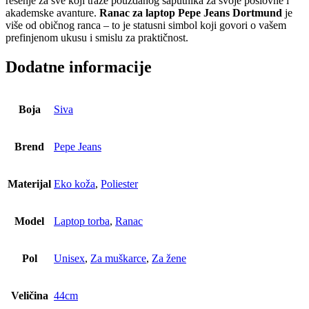
rešenje za sve koji traže pouzdanog saputnika za svoje poslovne i
akademske avanture.
Ranac za laptop Pepe Jeans Dortmund
je
više od običnog ranca – to je statusni simbol koji govori o vašem
prefinjenom ukusu i smislu za praktičnost.
Dodatne informacije
Boja
Siva
Brend
Pepe Jeans
Materijal
Eko koža
,
Poliester
Model
Laptop torba
,
Ranac
Pol
Unisex
,
Za muškarce
,
Za žene
Veličina
44cm