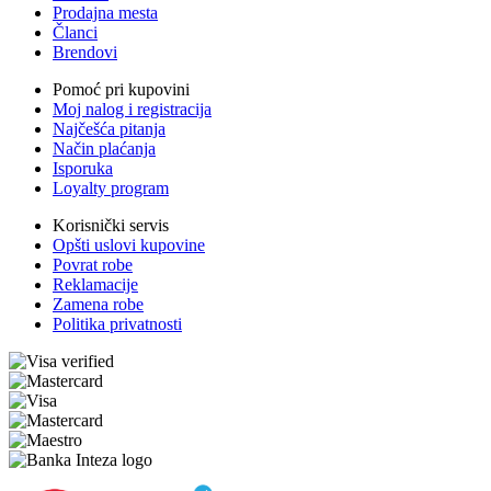
Prodajna mesta
Članci
Brendovi
Pomoć pri kupovini
Moj nalog i registracija
Najčešća pitanja
Način plaćanja
Isporuka
Loyalty program
Korisnički servis
Opšti uslovi kupovine
Povrat robe
Reklamacije
Zamena robe
Politika privatnosti