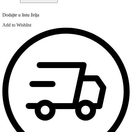
rame
Pepe
Jeans
Dodajte u listu želja
Ann
količina
Add to Wishlist