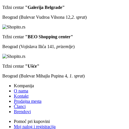
Tržni centar
"Galerija Belgrade"
Beograd (Bulevar Vudroa Vilsona 12,
2. sprat
)
Tržni centar
"BEO Shopping center"
Beograd (Vojislava Ilića 141,
prizemlje
)
Tržni centar
"Ušće"
Beograd (Bulevar Mihajla Pupina 4,
1. sprat
)
Kompanija
O nama
Kontakt
Prodajna mesta
Članci
Brendovi
Pomoć pri kupovini
Moj nalog i registracija