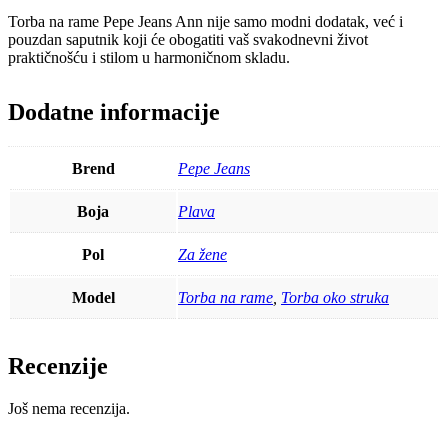
Torba na rame Pepe Jeans Ann nije samo modni dodatak, već i
pouzdan saputnik koji će obogatiti vaš svakodnevni život
praktičnošću i stilom u harmoničnom skladu.
Dodatne informacije
Brend
Pepe Jeans
Boja
Plava
Pol
Za žene
Model
Torba na rame
,
Torba oko struka
Recenzije
Još nema recenzija.