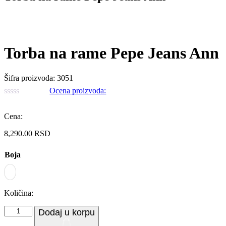
Zo
Torba na rame Pepe Jeans Ann
Šifra proizvoda:
3051
Ocena proizvoda:
Cena:
8,290.00
RSD
Boja
Količina:
Torba
Dodaj u korpu
na