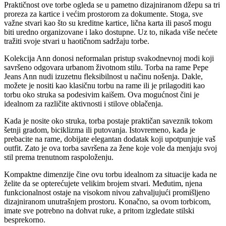
Praktičnost ove torbe ogleda se u pametno dizajniranom džepu sa tri
proreza za kartice i većim prostorom za dokumente. Stoga, sve
važne stvari kao što su kreditne kartice, lična karta ili pasoš mogu
biti uredno organizovane i lako dostupne. Uz to, nikada više nećete
tražiti svoje stvari u haotičnom sadržaju torbe.
Kolekcija Ann donosi neformalan pristup svakodnevnoj modi koji
savršeno odgovara urbanom životnom stilu. Torba na rame Pepe
Jeans Ann nudi izuzetnu fleksibilnost u načinu nošenja. Dakle,
možete je nositi kao klasičnu torbu na rame ili je prilagoditi kao
torbu oko struka sa podesivim kaišem. Ova mogućnost čini je
idealnom za različite aktivnosti i stilove oblačenja.
Kada je nosite oko struka, torba postaje praktičan saveznik tokom
šetnji gradom, biciklizma ili putovanja. Istovremeno, kada je
prebacite na rame, dobijate elegantan dodatak koji upotpunjuje vaš
outfit. Zato je ova torba savršena za žene koje vole da menjaju svoj
stil prema trenutnom raspoloženju.
Kompaktne dimenzije čine ovu torbu idealnom za situacije kada ne
želite da se opterećujete velikim brojem stvari. Međutim, njena
funkcionalnost ostaje na visokom nivou zahvaljujući promišljeno
dizajniranom unutrašnjem prostoru. Konačno, sa ovom torbicom,
imate sve potrebno na dohvat ruke, a pritom izgledate stilski
besprekorno.