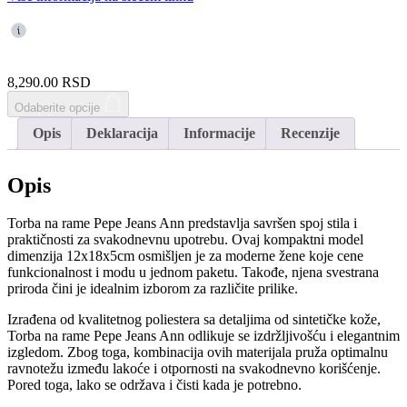
8,290.00
RSD
Odaberite opcije
Opis
Deklaracija
Informacije
Recenzije
Opis
Torba na rame Pepe Jeans Ann predstavlja savršen spoj stila i
praktičnosti za svakodnevnu upotrebu. Ovaj kompaktni model
dimenzija 12x18x5cm osmišljen je za moderne žene koje cene
funkcionalnost i modu u jednom paketu. Takođe, njena svestrana
priroda čini je idealnim izborom za različite prilike.
Izrađena od kvalitetnog poliestera sa detaljima od sintetičke kože,
Torba na rame Pepe Jeans Ann odlikuje se izdržljivošću i elegantnim
izgledom. Zbog toga, kombinacija ovih materijala pruža optimalnu
ravnotežu između lakoće i otpornosti na svakodnevno korišćenje.
Pored toga, lako se održava i čisti kada je potrebno.