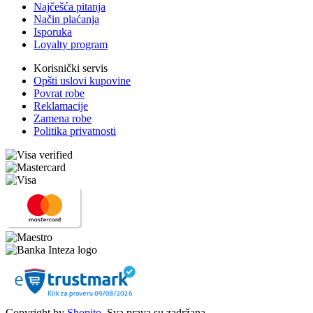
Najčešća pitanja
Način plaćanja
Isporuka
Loyalty program
Korisnički servis
Opšti uslovi kupovine
Povrat robe
Reklamacije
Zamena robe
Politika privatnosti
Copyright by
Shopito
. Sva prava su zadržana.