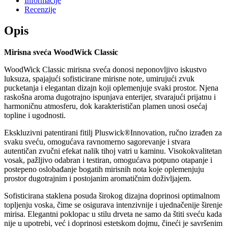
Informacije
Recenzije
Opis
Mirisna sveća WoodWick Classic
WoodWick Classic mirisna sveća donosi neponovljivo iskustvo
luksuza, spajajući sofisticirane mirisne note, umirujući zvuk
pucketanja i elegantan dizajn koji oplemenjuje svaki prostor. Njena
raskošna aroma dugotrajno ispunjava enterijer, stvarajući prijatnu i
harmoničnu atmosferu, dok karakterističan plamen unosi osećaj
topline i ugodnosti.
Ekskluzivni patentirani fitilj Pluswick®Innovation, ručno izrađen za
svaku sveću, omogućava ravnomerno sagorevanje i stvara
autentičan zvučni efekat nalik tihoj vatri u kaminu. Visokokvalitetan
vosak, pažljivo odabran i testiran, omogućava potpuno otapanje i
postepeno oslobađanje bogatih mirisnih nota koje oplemenjuju
prostor dugotrajnim i postojanim aromatičnim doživljajem.
Sofisticirana staklena posuda širokog dizajna doprinosi optimalnom
topljenju voska, čime se osigurava intenzivnije i ujednačenije širenje
mirisa. Elegantni poklopac u stilu drveta ne samo da štiti sveću kada
nije u upotrebi, već i doprinosi estetskom dojmu, čineći je savršenim