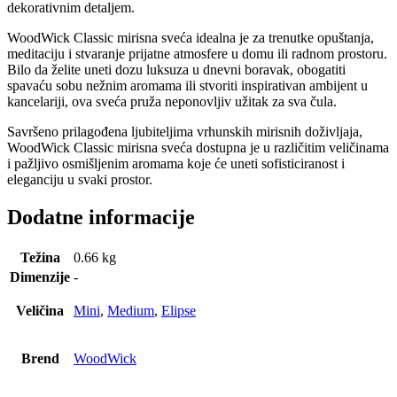
dekorativnim detaljem.
WoodWick Classic mirisna sveća idealna je za trenutke opuštanja,
meditaciju i stvaranje prijatne atmosfere u domu ili radnom prostoru.
Bilo da želite uneti dozu luksuza u dnevni boravak, obogatiti
spavaću sobu nežnim aromama ili stvoriti inspirativan ambijent u
kancelariji, ova sveća pruža neponovljiv užitak za sva čula.
Savršeno prilagođena ljubiteljima vrhunskih mirisnih doživljaja,
WoodWick Classic mirisna sveća dostupna je u različitim veličinama
i pažljivo osmišljenim aromama koje će uneti sofisticiranost i
eleganciju u svaki prostor.
Dodatne informacije
Težina
0.66 kg
Dimenzije
-
Veličina
Mini
,
Medium
,
Elipse
Brend
WoodWick