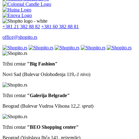
+381 21 382 88 82
+381 60 382 88 81
office@shopito.rs
Tržni centar
"Big Fashion"
Novi Sad (Bulevar Oslobođenja 119,
-1 nivo
)
Tržni centar
"Galerija Belgrade"
Beograd (Bulevar Vudroa Vilsona 12,
2. sprat
)
Tržni centar
"BEO Shopping center"
Beograd (Vojislava Ilića 141,
prizemlje
)