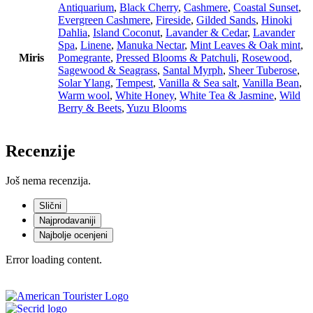
Antiquarium
,
Black Cherry
,
Cashmere
,
Coastal Sunset
,
Evergreen Cashmere
,
Fireside
,
Gilded Sands
,
Hinoki
Dahlia
,
Island Coconut
,
Lavander & Cedar
,
Lavander
Spa
,
Linene
,
Manuka Nectar
,
Mint Leaves & Oak mint
,
Miris
Pomegrante
,
Pressed Blooms & Patchuli
,
Rosewood
,
Sagewood & Seagrass
,
Santal Myrph
,
Sheer Tuberose
,
Solar Ylang
,
Tempest
,
Vanilla & Sea salt
,
Vanilla Bean
,
Warm wool
,
White Honey
,
White Tea & Jasmine
,
Wild
Berry & Beets
,
Yuzu Blooms
Recenzije
Još nema recenzija.
Slični
Najprodavaniji
Najbolje ocenjeni
Error loading content.