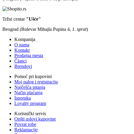
Tržni centar
"Ušće"
Beograd (Bulevar Mihajla Pupina 4,
1. sprat
)
Kompanija
O nama
Kontakt
Prodajna mesta
Članci
Brendovi
Pomoć pri kupovini
Moj nalog i registracija
Najčešća pitanja
Način plaćanja
Isporuka
Loyalty program
Korisnički servis
Opšti uslovi kupovine
Povrat robe
Reklamacije