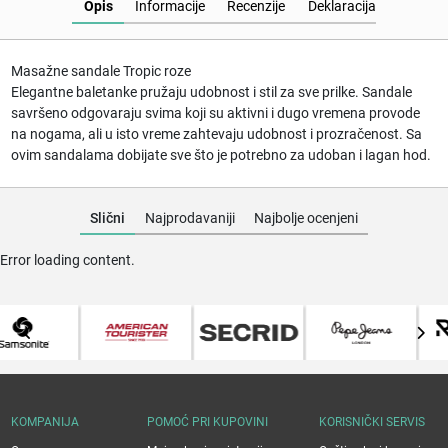
Opis
Informacije
Recenzije
Deklaracija
Masažne sandale Tropic roze
Elegantne baletanke pružaju udobnost i stil za sve prilke. Sandale
savršeno odgovaraju svima koji su aktivni i dugo vremena provode
na nogama, ali u isto vreme zahtevaju udobnost i prozračenost. Sa
ovim sandalama dobijate sve što je potrebno za udoban i lagan hod.
Slični
Najprodavaniji
Najbolje ocenjeni
Error loading content.
KOMPANIJA
POMOĆ PRI KUPOVINI
KORISNIČKI SERVIS