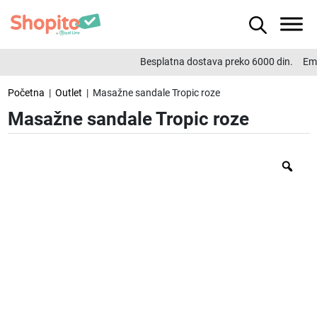
Besplatna dostava preko 6000 din.
Ema
Početna
|
Outlet
| Masažne sandale Tropic roze
Masažne sandale Tropic roze
Zo