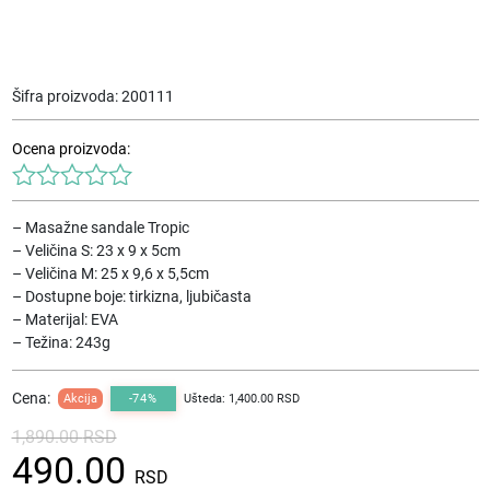
Šifra proizvoda:
200111
Ocena proizvoda:
– Masažne sandale Tropic
– Veličina S: 23 x 9 x 5cm
– Veličina M: 25 x 9,6 x 5,5cm
– Dostupne boje: tirkizna, ljubičasta
– Materijal: EVA
– Težina: 243g
Cena:
Akcija
-74%
Ušteda: 1,400.00 RSD
1,890.00
RSD
Originalna
Trenutna
490.00
cena
cena
RSD
je
je: