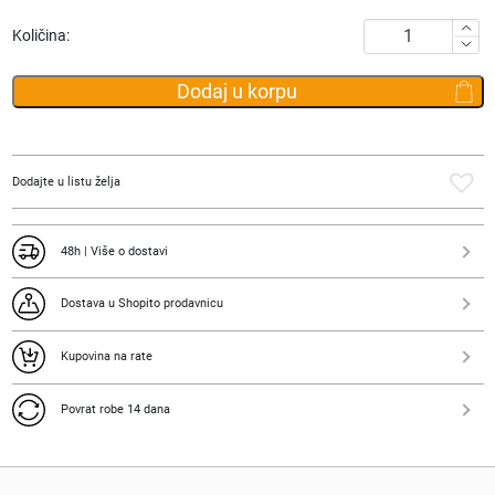
bila:
490.00 RSD.
Masažne
Količina:
1,890.00 RSD.
sandale
Tropic
Dodaj u korpu
roze
količina
Dodajte u listu želja
48h | Više o dostavi
Dostava u Shopito prodavnicu
Kupovina na rate
Povrat robe 14 dana