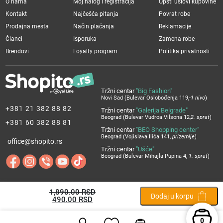
O nama
Moj nalog i registracija
Opšti uslovi kupovine
Kontakt
Najčešća pitanja
Povrat robe
Prodajna mesta
Način plaćanja
Reklamacije
Članci
Isporuka
Zamena robe
Brendovi
Loyalty program
Politika privatnosti
Tržni centar
"Big Fashion"
Novi Sad (Bulevar Oslobođenja 119,
-1 nivo
)
+381 21 382 88 82
Tržni centar
"Galerija Belgrade"
Beograd (Bulevar Vudroa Vilsona 12,
2. sprat
)
+381 60 382 88 81
Tržni centar
"BEO Shopping center"
Beograd (Vojislava Ilića 141,
prizemlje
)
office@shopito.rs
Tržni centar
"Ušće"
Beograd (Bulevar Mihajla Pupina 4,
1. sprat
)
1,890.00
Originalna
Trenutna
RSD
Dodaj u korpu
490.00
cena
cena
RSD
je
je:
bila:
490.00 RSD.
0
1,890.00 RSD.