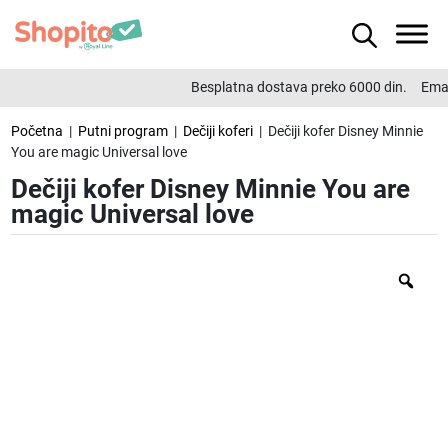
Besplatna dostava preko 6000 din.
Emai
Početna
|
Putni program
|
Dečiji koferi
| Dečiji kofer Disney Minnie
You are magic Universal love
Dečiji kofer Disney Minnie You are
magic Universal love
Zo