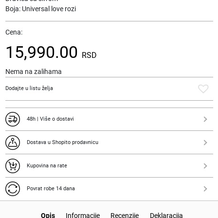
Boja: Universal love rozi
Cena:
15,990.00
RSD
Nema na zalihama
Dodajte u listu želja
48h | Više o dostavi
Dostava u Shopito prodavnicu
Kupovina na rate
Povrat robe 14 dana
Opis
Informacije
Recenzije
Deklaracija