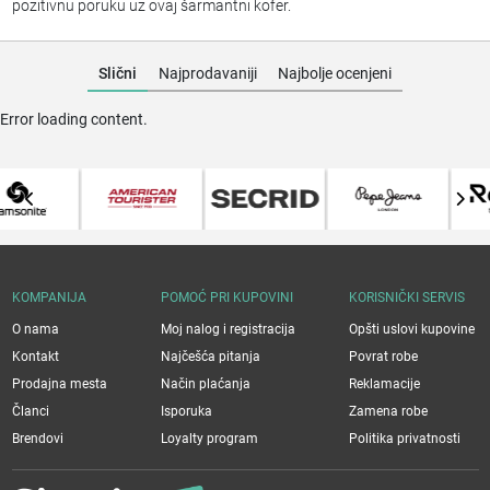
pozitivnu poruku uz ovaj šarmantni kofer.
Slični
Najprodavaniji
Najbolje ocenjeni
Error loading content.
KOMPANIJA
POMOĆ PRI KUPOVINI
KORISNIČKI SERVIS
O nama
Moj nalog i registracija
Opšti uslovi kupovine
Kontakt
Najčešća pitanja
Povrat robe
Prodajna mesta
Način plaćanja
Reklamacije
Članci
Isporuka
Zamena robe
Brendovi
Loyalty program
Politika privatnosti