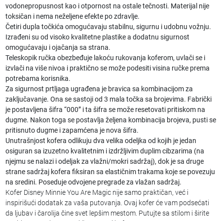
vodonepropusnost kao i otpornost na ostale tečnosti. Materijal nije
toksičan i nema neželjene efekte po zdravlje.
Četiri dupla točkića omogućavaju stabilnu, sigurnu i udobnu vožnju.
Izrađeni su od visoko kvalitetne plastike a dodatnu sigurnost
omogućavaju i ojačanja sa strana.
Teleskopik ručka obezbeđuje lakoću rukovanja koferom, uvlači se i
izvlači na više nivoa i praktično se može podesiti visina ručke prema
potrebama korisnika.
Za sigurnost prtljaga ugrađena je bravica sa kombinacijom za
zaključavanje. Ona se sastoji od 3 mala točka sa brojevima. Fabrički
je postavljena šifra “000” i ta šifra se može resetovati pritiskom na
dugme. Nakon toga se postavlja željena kombinacija brojeva, pusti se
pritisnuto dugme i zapamćena je nova šifra.
Unutrašnjost kofera odlikuju dva velika odeljka od kojih je jedan
osiguran sa izuzetno kvalitetnim i izdržljivim duplim cibzarima (na
njejmu se nalazi i odeljak za vlažni/mokri sadržaj), dok je sa druge
strane sadržaj kofera fiksiran sa elastičnim trakama koje se povezuju
na sredini. Poseduje odvojene pregrade za vlažan sadržaj.
Kofer Disney Minnie You Are Magic nije samo praktičan, već i
inspirišući dodatak za vaša putovanja. Ovaj kofer će vam podsećati
da ljubav i čarolija čine svet lepšim mestom. Putujte sa stilom i širite