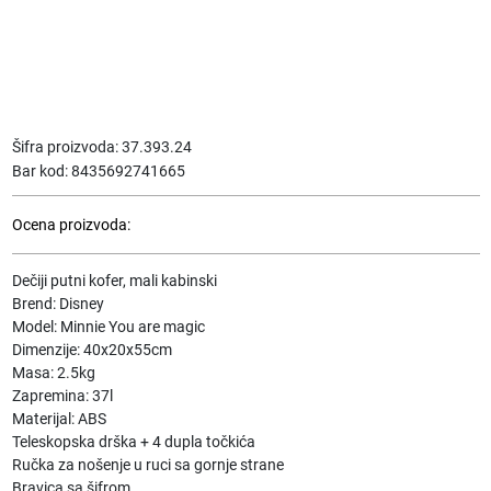
Šifra proizvoda:
37.393.24
Bar kod:
8435692741665
Ocena proizvoda:
Dečiji putni kofer, mali kabinski
Brend: Disney
Model: Minnie You are magic
Dimenzije: 40x20x55cm
Masa: 2.5kg
Zapremina: 37l
Materijal: ABS
Teleskopska drška + 4 dupla točkića
Ručka za nošenje u ruci sa gornje strane
Bravica sa šifrom