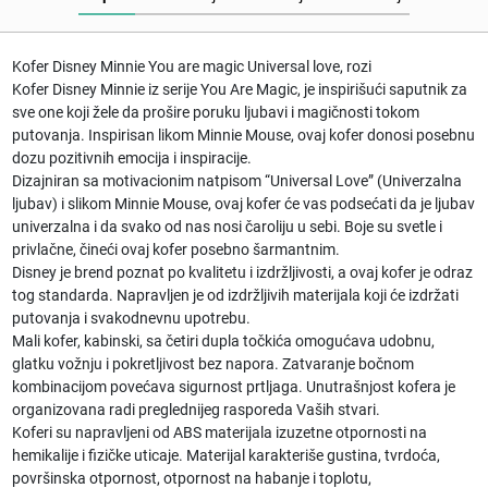
Kofer Disney Minnie You are magic Universal love, rozi
Kofer Disney Minnie iz serije You Are Magic, je inspirišući saputnik za
sve one koji žele da prošire poruku ljubavi i magičnosti tokom
putovanja. Inspirisan likom Minnie Mouse, ovaj kofer donosi posebnu
dozu pozitivnih emocija i inspiracije.
Dizajniran sa motivacionim natpisom “Universal Love” (Univerzalna
ljubav) i slikom Minnie Mouse, ovaj kofer će vas podsećati da je ljubav
univerzalna i da svako od nas nosi čaroliju u sebi. Boje su svetle i
privlačne, čineći ovaj kofer posebno šarmantnim.
Disney je brend poznat po kvalitetu i izdržljivosti, a ovaj kofer je odraz
tog standarda. Napravljen je od izdržljivih materijala koji će izdržati
putovanja i svakodnevnu upotrebu.
Mali kofer, kabinski, sa četiri dupla točkića omogućava udobnu,
glatku vožnju i pokretljivost bez napora. Zatvaranje bočnom
kombinacijom povećava sigurnost prtljaga. Unutrašnjost kofera je
organizovana radi preglednijeg rasporeda Vaših stvari.
Koferi su napravljeni od ABS materijala izuzetne otpornosti na
hemikalije i fizičke uticaje. Materijal karakteriše gustina, tvrdoća,
površinska otpornost, otpornost na habanje i toplotu,