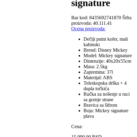
signature
Bar kod:
8435692741870
Šifra
proizvoda:
40.111.41
Ocena proizvoda:
Dečiji putni kofer, mali
kabinski
Brend: Disney Mickey
Model: Mickey signature
Dimenzije: 40x20x55cm
Masa: 2.5kg
Zapremina: 37l
Materijal: ABS
Teleskopska drška + 4
dupla točkića
Ručka za nošenje u ruci
sa gornje strane
Bravica sa šifrom
Boja: Mickey signature
plava
Cena:
15,990.00
RSD