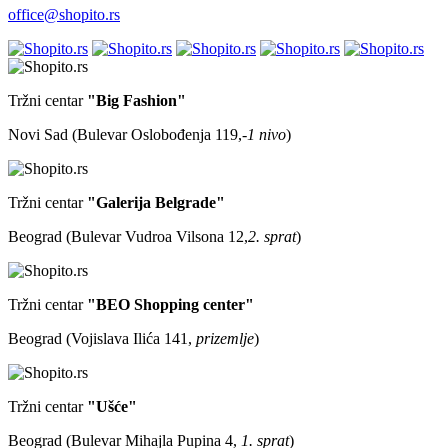
office@shopito.rs
Tržni centar
"Big Fashion"
Novi Sad (Bulevar Oslobođenja 119,
-1 nivo
)
Tržni centar
"Galerija Belgrade"
Beograd (Bulevar Vudroa Vilsona 12,
2. sprat
)
Tržni centar
"BEO Shopping center"
Beograd (Vojislava Ilića 141,
prizemlje
)
Tržni centar
"Ušće"
Beograd (Bulevar Mihajla Pupina 4,
1. sprat
)