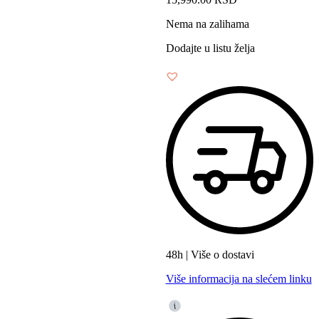
Nema na zalihama
Dodajte u listu želja
48h | Više o dostavi
Više informacija na slećem linku