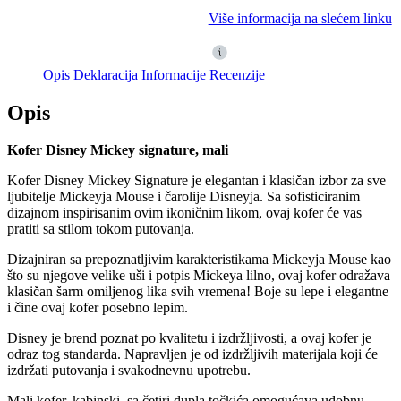
Više informacija na slećem linku
Opis
Deklaracija
Informacije
Recenzije
Opis
Kofer Disney Mickey signature, mali
Kofer Disney Mickey Signature je elegantan i klasičan izbor za sve
ljubitelje Mickeyja Mouse i čarolije Disneyja. Sa sofisticiranim
dizajnom inspirisanim ovim ikoničnim likom, ovaj kofer će vas
pratiti sa stilom tokom putovanja.
Dizajniran sa prepoznatljivim karakteristikama Mickeyja Mouse kao
što su njegove velike uši i potpis Mickeya lilno, ovaj kofer odražava
klasičan šarm omiljenog lika svih vremena! Boje su lepe i elegantne
i čine ovaj kofer posebno lepim.
Disney je brend poznat po kvalitetu i izdržljivosti, a ovaj kofer je
odraz tog standarda. Napravljen je od izdržljivih materijala koji će
izdržati putovanja i svakodnevnu upotrebu.
Mali kofer, kabinski, sa četiri dupla točkića omogućava udobnu,