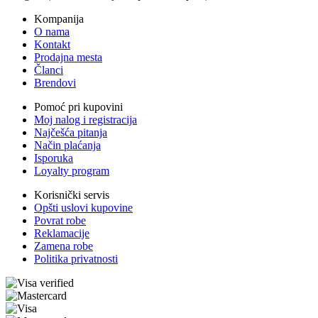
Kompanija
O nama
Kontakt
Prodajna mesta
Članci
Brendovi
Pomoć pri kupovini
Moj nalog i registracija
Najčešća pitanja
Način plaćanja
Isporuka
Loyalty program
Korisnički servis
Opšti uslovi kupovine
Povrat robe
Reklamacije
Zamena robe
Politika privatnosti