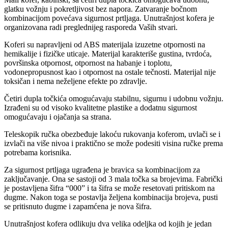
glatku vožnju i pokretljivost bez napora. Zatvaranje bočnom
kombinacijom povećava sigurnost prtljaga. Unutrašnjost kofera je
organizovana radi preglednijeg rasporeda Vaših stvari.
Koferi su napravljeni od ABS materijala izuzetne otpornosti na
hemikalije i fizičke uticaje. Materijal karakteriše gustina, tvrdoća,
površinska otpornost, otpornost na habanje i toplotu,
vodonepropusnost kao i otpornost na ostale tečnosti. Materijal nije
toksičan i nema neželjene efekte po zdravlje.
Četiri dupla točkića omogućavaju stabilnu, sigurnu i udobnu vožnju.
Izrađeni su od visoko kvalitetne plastike a dodatnu sigurnost
omogućavaju i ojačanja sa strana.
Teleskopik ručka obezbeđuje lakoću rukovanja koferom, uvlači se i
izvlači na više nivoa i praktično se može podesiti visina ručke prema
potrebama korisnika.
Za sigurnost prtljaga ugrađena je bravica sa kombinacijom za
zaključavanje. Ona se sastoji od 3 mala točka sa brojevima. Fabrički
je postavljena šifra “000” i ta šifra se može resetovati pritiskom na
dugme. Nakon toga se postavlja željena kombinacija brojeva, pusti
se pritisnuto dugme i zapamćena je nova šifra.
Unutrašnjost kofera odlikuju dva velika odeljka od kojih je jedan