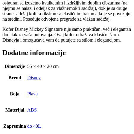
osiguran sa izuzetno kvalitetnim i izdržljivim duplim cibzarima (na
njejmu se nalazi i odeljak za vlažni/mokri sadržaj), dok je sa druge
strane sadržaj kofera fiksiran sa elastičnim trakama koje se povezuju
na sredini. Poseduje odvojene pregrade za vlažan sadržaj.
Kofer Disney Mickey Signature nije samo praktičan, već i elegantan
dodatak za vaša putovanja. Ovaj kofer odražava klasični šarm
Disneyja i omogućava vam da putujete sa stilom i elegancijom.
Dodatne informacije
Dimenzije
55 × 40 × 20 cm
Brend
Disney
Boja
Plava
Materijal
ABS
Zapremina
do 40L