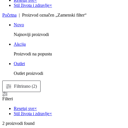
Resetuj sve
×
Stil života i zdravlje
×
Početna
| Proizvod označen „Zamenski filter“
Novo
Najnoviji proizvodi
Akcija
Proizvodi na popustu
Outlet
Outlet proizvodi
Filtrirano (2)
Filteri
Resetuj sve
×
Stil života i zdravlje
×
2
proizvodi found