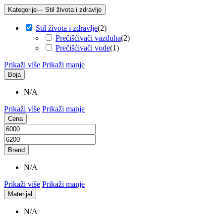
Kategorije
— Stil života i zdravlje
Stil života i zdravlje
(
2
)
Prečišćivači vazduha
(
2
)
Prečišćivači vode
(
1
)
Prikaži više
Prikaži manje
Boja
N/A
Prikaži više
Prikaži manje
Cena
Brend
N/A
Prikaži više
Prikaži manje
Materijal
N/A