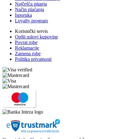
Najčešća pitanja
Način plaćanja
Isporuka
Loyalty program
Korisnički servis
Opšti uslovi kupovine
Povrat robe
Reklamacije
Zamena robe
Politika privatnosti