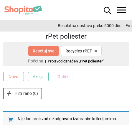
Besplatna dostava preko 6000 din.
Ema
rPet poliester
×
Resetuj sve
Recyclex rPET
Početna
| Proizvod označen „rPet poliester“
Novo
Akcija
Outlet
Filtrirano (0)
Nijedan proizvod ne odgovara izabranim kriterijumima.