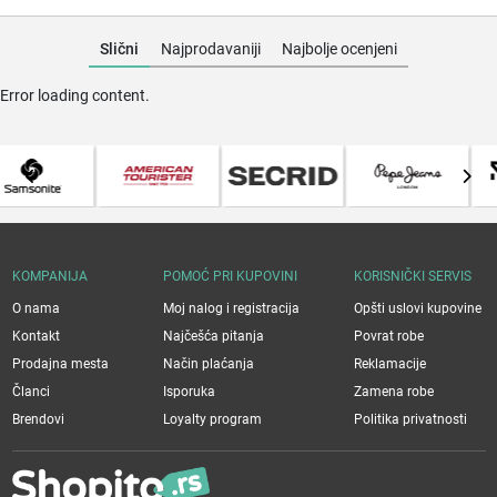
Slični
Najprodavaniji
Najbolje ocenjeni
Error loading content.
KOMPANIJA
POMOĆ PRI KUPOVINI
KORISNIČKI SERVIS
O nama
Moj nalog i registracija
Opšti uslovi kupovine
Kontakt
Najčešća pitanja
Povrat robe
Prodajna mesta
Način plaćanja
Reklamacije
Članci
Isporuka
Zamena robe
Brendovi
Loyalty program
Politika privatnosti