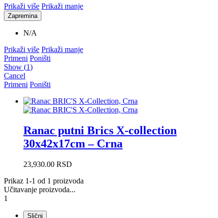
Prikaži više
Prikaži manje
Zapremina
N/A
Prikaži više
Prikaži manje
Primeni
Poništi
Show
(
1
)
Cancel
Primeni
Poništi
Ranac putni Brics X-collection
30x42x17cm – Crna
23,930.00
RSD
Prikaz 1-1 od 1 proizvoda
Učitavanje proizvoda...
1
Slični