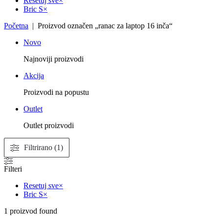
Resetuj sve
×
Bric S
×
Početna
| Proizvod označen „ranac za laptop 16 inča“
Novo
Najnoviji proizvodi
Akcija
Proizvodi na popustu
Outlet
Outlet proizvodi
Filtrirano (1)
Filteri
Resetuj sve
×
Bric S
×
1
proizvod found