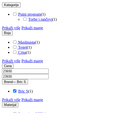
Kategorije
Putni program
(
1
)
Torbe i rančevi
(
1
)
Prikaži više
Prikaži manje
Boja
Maslinasta
(
1
)
Teget
(
1
)
Crna
(
1
)
Prikaži više
Prikaži manje
Cena
Brend
— Bric S
Bric S
(
1
)
Prikaži više
Prikaži manje
Materijal