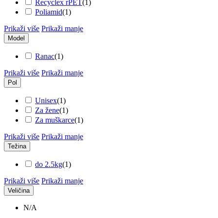
Recyclex rPET
(
1
)
Poliamid
(
1
)
Prikaži više
Prikaži manje
Model
Ranac
(
1
)
Prikaži više
Prikaži manje
Pol
Unisex
(
1
)
Za žene
(
1
)
Za muškarce
(
1
)
Prikaži više
Prikaži manje
Težina
do 2.5kg
(
1
)
Prikaži više
Prikaži manje
Veličina
N/A