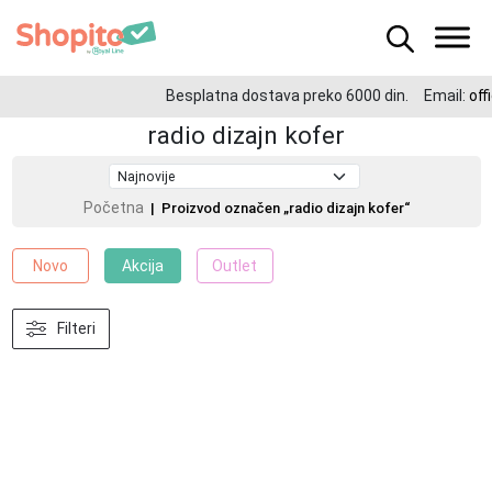
Besplatna dostava preko 6000 din.
Email:
off
radio dizajn kofer
Početna
| Proizvod označen „radio dizajn kofer“
Novo
Akcija
Outlet
Filteri
-50%