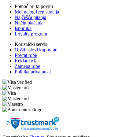
Pomoć pri kupovini
Moj nalog i registracija
Najčešća pitanja
Način plaćanja
Isporuka
Loyalty program
Korisnički servis
Opšti uslovi kupovine
Povrat robe
Reklamacije
Zamena robe
Politika privatnosti