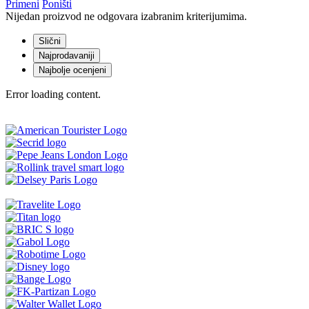
Primeni
Poništi
Nijedan proizvod ne odgovara izabranim kriterijumima.
Slični
Najprodavaniji
Najbolje ocenjeni
Error loading content.