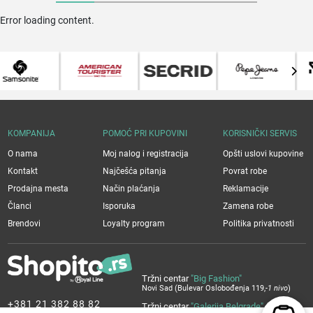
Error loading content.
KOMPANIJA
POMOĆ PRI KUPOVINI
KORISNIČKI SERVIS
O nama
Moj nalog i registracija
Opšti uslovi kupovine
Kontakt
Najčešća pitanja
Povrat robe
Prodajna mesta
Način plaćanja
Reklamacije
Članci
Isporuka
Zamena robe
Brendovi
Loyalty program
Politika privatnosti
Tržni centar
"Big Fashion"
Novi Sad (Bulevar Oslobođenja 119,
-1 nivo
)
+381 21 382 88 82
Tržni centar
"Galerija Belgrade"