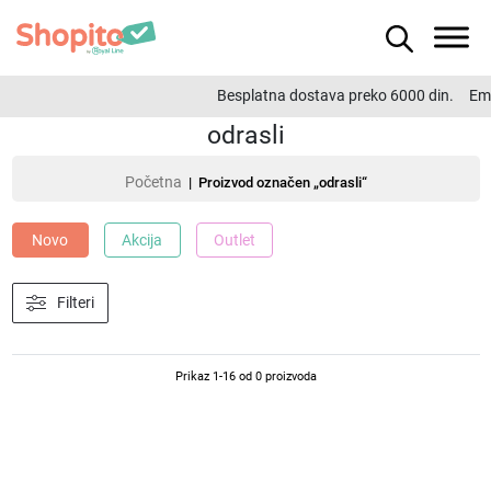
Besplatna dostava preko 6000 din.
Ema
odrasli
Početna
| Proizvod označen „odrasli“
Novo
Akcija
Outlet
Filteri
Prikaz 1-16 od 0 proizvoda