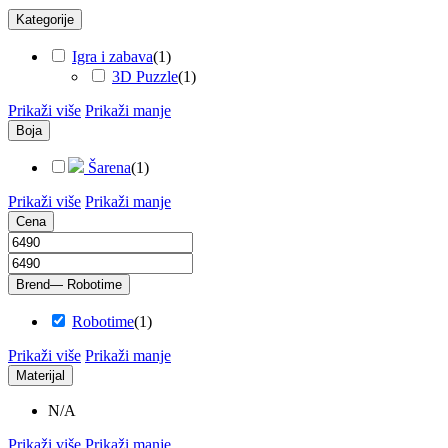
Kategorije
Igra i zabava
(
1
)
3D Puzzle
(
1
)
Prikaži više
Prikaži manje
Boja
Šarena
(
1
)
Prikaži više
Prikaži manje
Cena
Brend
— Robotime
Robotime
(
1
)
Prikaži više
Prikaži manje
Materijal
N/A
Prikaži više
Prikaži manje