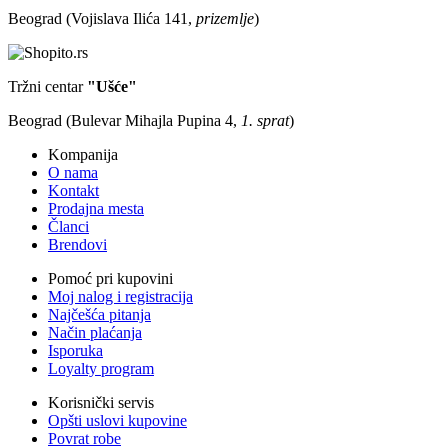
Beograd (Vojislava Ilića 141,
prizemlje
)
Tržni centar
"Ušće"
Beograd (Bulevar Mihajla Pupina 4,
1. sprat
)
Kompanija
O nama
Kontakt
Prodajna mesta
Članci
Brendovi
Pomoć pri kupovini
Moj nalog i registracija
Najčešća pitanja
Način plaćanja
Isporuka
Loyalty program
Korisnički servis
Opšti uslovi kupovine
Povrat robe