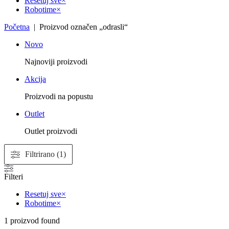
Resetuj sve
×
Robotime
×
Početna
| Proizvod označen „odrasli“
Novo
Najnoviji proizvodi
Akcija
Proizvodi na popustu
Outlet
Outlet proizvodi
Filtrirano (1)
Filteri
Resetuj sve
×
Robotime
×
1
proizvod found