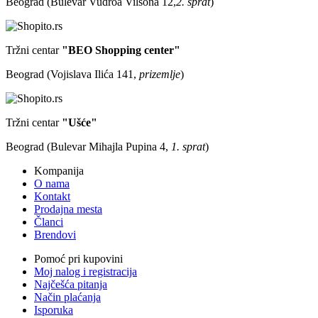
Beograd (Bulevar Vudroa Vilsona 12,
2. sprat
)
Tržni centar
"BEO Shopping center"
Beograd (Vojislava Ilića 141,
prizemlje
)
Tržni centar
"Ušće"
Beograd (Bulevar Mihajla Pupina 4,
1. sprat
)
Kompanija
O nama
Kontakt
Prodajna mesta
Članci
Brendovi
Pomoć pri kupovini
Moj nalog i registracija
Najčešća pitanja
Način plaćanja
Isporuka