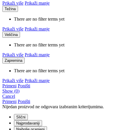
Prikaži više
Prikaži manje
Težina
There are no filter terms yet
Prikaži više
Prikaži manje
Veličina
There are no filter terms yet
Prikaži više
Prikaži manje
Zapremina
There are no filter terms yet
Prikaži više
Prikaži manje
Primeni
Poništi
Show
(
0
)
Cancel
Primeni
Poništi
Nijedan proizvod ne odgovara izabranim kriterijumima.
Slični
Najprodavaniji
Najbolje ocenjeni