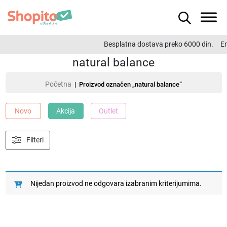
Besplatna dostava preko 6000 din.
Em
natural balance
Početna
| Proizvod označen „natural balance“
Novo
Akcija
Outlet
Filteri
Nijedan proizvod ne odgovara izabranim kriterijumima.