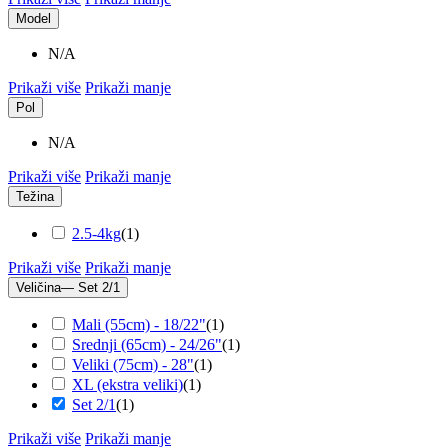
Model
N/A
Prikaži više
Prikaži manje
Pol
N/A
Prikaži više
Prikaži manje
Težina
2.5-4kg
(
1
)
Prikaži više
Prikaži manje
Veličina
— Set 2/1
Mali (55cm) - 18/22"
(
1
)
Srednji (65cm) - 24/26"
(
1
)
Veliki (75cm) - 28"
(
1
)
XL (ekstra veliki)
(
1
)
Set 2/1
(
1
)
Prikaži više
Prikaži manje