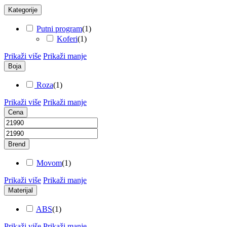
Kategorije
Putni program
(
1
)
Koferi
(
1
)
Prikaži više
Prikaži manje
Boja
Roza
(
1
)
Prikaži više
Prikaži manje
Cena
Brend
Movom
(
1
)
Prikaži više
Prikaži manje
Materijal
ABS
(
1
)
Prikaži više
Prikaži manje