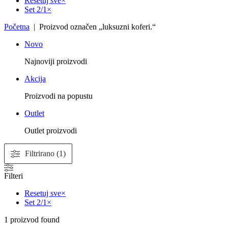
Resetuj sve
×
Set 2/1
×
Početna
| Proizvod označen „luksuzni koferi.“
Novo
Najnoviji proizvodi
Akcija
Proizvodi na popustu
Outlet
Outlet proizvodi
Filtrirano (1)
Filteri
Resetuj sve
×
Set 2/1
×
1
proizvod found