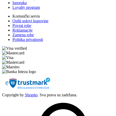
Isporuka
Loyalty program
Korisnički servis
Opšti uslovi kupovine
Povrat robe
Reklamacije
Zamena robe
Politika privatnosti
Copyright by
Shopito
. Sva prava su zadržana.