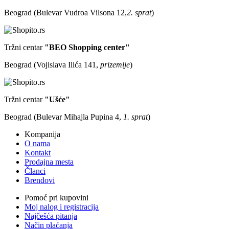
Beograd (Bulevar Vudroa Vilsona 12,
2. sprat
)
Tržni centar
"BEO Shopping center"
Beograd (Vojislava Ilića 141,
prizemlje
)
Tržni centar
"Ušće"
Beograd (Bulevar Mihajla Pupina 4,
1. sprat
)
Kompanija
O nama
Kontakt
Prodajna mesta
Članci
Brendovi
Pomoć pri kupovini
Moj nalog i registracija
Najčešća pitanja
Način plaćanja