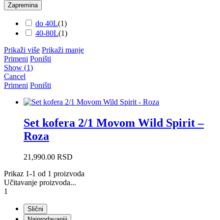
Zapremina
do 40L
(
1
)
40-80L
(
1
)
Prikaži više
Prikaži manje
Primeni
Poništi
Show
(
1
)
Cancel
Primeni
Poništi
Set kofera 2/1 Movom Wild Spirit –
Roza
21,990.00
RSD
Prikaz 1-1 od 1 proizvoda
Učitavanje proizvoda...
1
Slični
Najprodavaniji