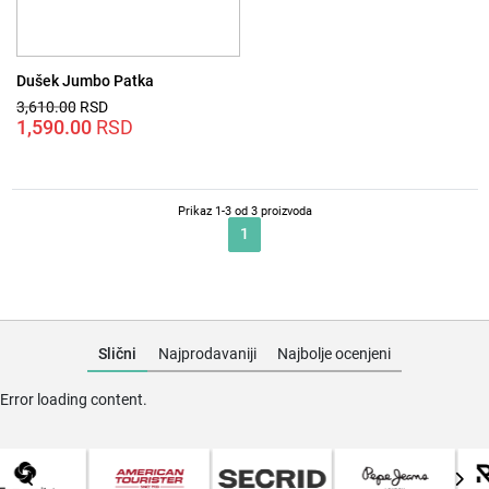
Dušek Jumbo Patka
3,610.00
Originalna
Trenutna
RSD
cena
1,590.00
cena
RSD
je
je:
bila:
1,590.00 RSD.
3,610.00 RSD.
Prikaz 1-3 od 3 proizvoda
1
Slični
Najprodavaniji
Najbolje ocenjeni
Error loading content.