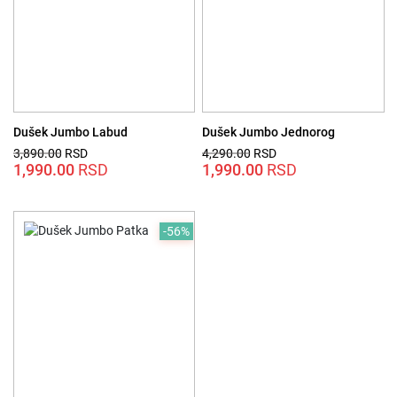
Dušek Jumbo Labud
Dušek Jumbo Jednorog
3,890.00
Originalna
Trenutna
RSD
4,290.00
Originalna
Trenutna
RSD
cena
1,990.00
cena
RSD
cena
1,990.00
cena
RSD
je
je:
je
je:
bila:
1,990.00 RSD.
bila:
1,990.00 RSD.
3,890.00 RSD.
4,290.00 RSD.
-56%