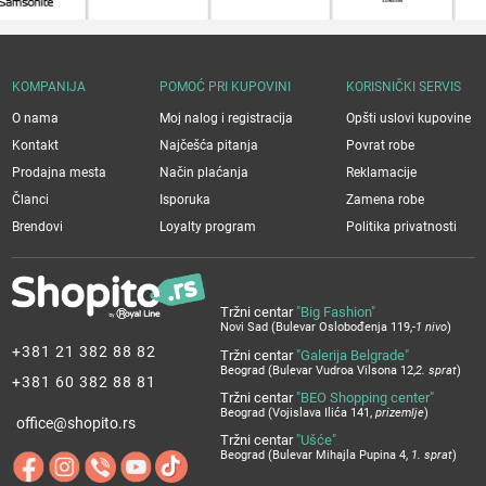
KOMPANIJA
POMOĆ PRI KUPOVINI
KORISNIČKI SERVIS
O nama
Moj nalog i registracija
Opšti uslovi kupovine
Kontakt
Najčešća pitanja
Povrat robe
Prodajna mesta
Način plaćanja
Reklamacije
Članci
Isporuka
Zamena robe
Brendovi
Loyalty program
Politika privatnosti
Tržni centar
"Big Fashion"
Novi Sad (Bulevar Oslobođenja 119,
-1 nivo
)
+381 21 382 88 82
Tržni centar
"Galerija Belgrade"
Beograd (Bulevar Vudroa Vilsona 12,
2. sprat
)
+381 60 382 88 81
Tržni centar
"BEO Shopping center"
Beograd (Vojislava Ilića 141,
prizemlje
)
office@shopito.rs
Tržni centar
"Ušće"
Beograd (Bulevar Mihajla Pupina 4,
1. sprat
)