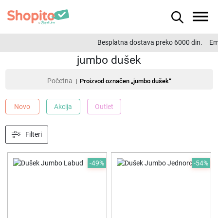
Besplatna dostava preko 6000 din.
Ema
jumbo dušek
Početna
| Proizvod označen „jumbo dušek“
Novo
Akcija
Outlet
Filteri
-49%
-54%