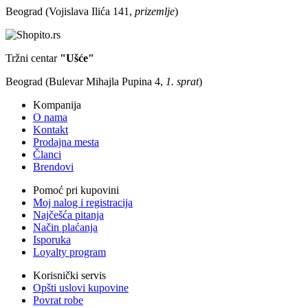
Beograd (Vojislava Ilića 141,
prizemlje
)
Tržni centar
"Ušće"
Beograd (Bulevar Mihajla Pupina 4,
1. sprat
)
Kompanija
O nama
Kontakt
Prodajna mesta
Članci
Brendovi
Pomoć pri kupovini
Moj nalog i registracija
Najčešća pitanja
Način plaćanja
Isporuka
Loyalty program
Korisnički servis
Opšti uslovi kupovine
Povrat robe