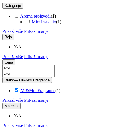
Kategorije
Aroma proizvodi
(
1
)
Mirisi za auto
(
1
)
Prikaži više
Prikaži manje
Boja
N/A
Prikaži više
Prikaži manje
Cena
Brend
— Mr&Mrs Fragrance
Mr&Mrs Fragrance
(
1
)
Prikaži više
Prikaži manje
Materijal
N/A
Prikaži više
Prikaži manje