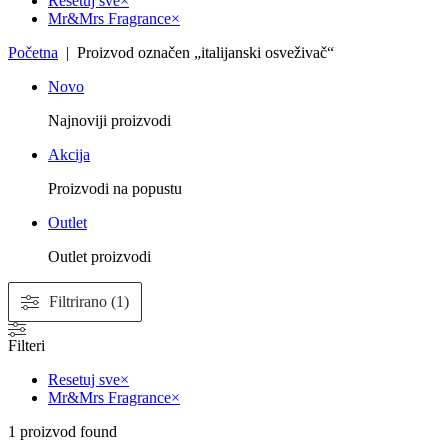
Resetuj sve
×
Mr&Mrs Fragrance
×
Početna
| Proizvod označen „italijanski osveživač“
Novo
Najnoviji proizvodi
Akcija
Proizvodi na popustu
Outlet
Outlet proizvodi
Filtrirano (1)
Filteri
Resetuj sve
×
Mr&Mrs Fragrance
×
1
proizvod found