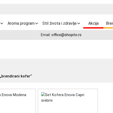
Aroma program
Stil života i zdravlje
Akcija
Bre
Email:
office@shopito.rs
brendirani kofer“