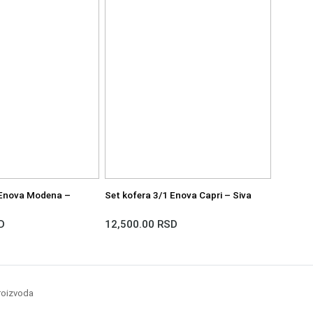
 Enova Modena –
Set kofera 3/1 Enova Capri – Siva
D
12,500.00
RSD
proizvoda