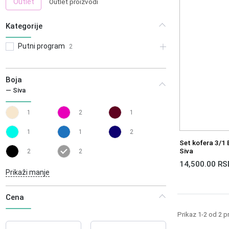
Outlet
Outlet proizvodi
Kategorije
Putni program
2
Boja
— Siva
1
2
1
1
1
2
Set kofera 3/1
Siva
2
2
14,500.00
RS
Prikaži manje
Cena
Prikaz 1-2 od 2 