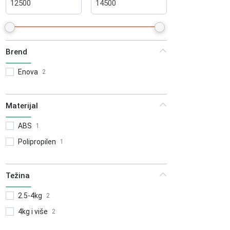
Brend
Enova
2
Materijal
ABS
1
Polipropilen
1
Težina
2.5-4kg
2
4kg i više
2