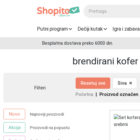
Products
search
Putni program
Dečiji kutak
Igra i zabava
Besplatna dostava preko 6000 din.
brendirani kofer
×
Resetuj sve
Siva
Filteri
Početna
| Proizvod označen „
Novo
Najnoviji proizvodi
Akcija
Proizvodi na popustu