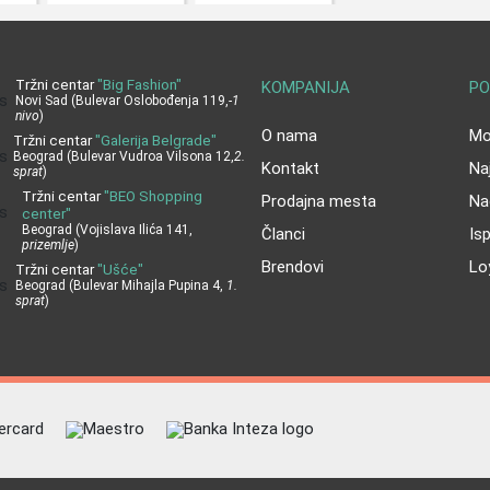
Tržni centar
"Big Fashion"
KOMPANIJA
PO
Novi Sad (Bulevar Oslobođenja 119,
-1
nivo
)
O nama
Moj
Tržni centar
"Galerija Belgrade"
Beograd (Bulevar Vudroa Vilsona 12,
2.
Kontakt
Na
sprat
)
Tržni centar
"BEO Shopping
Prodajna mesta
Na
center"
Beograd (Vojislava Ilića 141,
Članci
Is
prizemlje
)
Brendovi
Lo
Tržni centar
"Ušće"
Beograd (Bulevar Mihajla Pupina 4,
1.
sprat
)