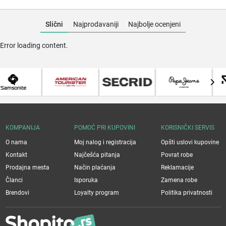
Slični
Najprodavaniji
Najbolje ocenjeni
Error loading content.
KOMPANIJA
POMOĆ PRI KUPOVINI
KORISNIČKI SERVIS
O nama
Moj nalog i registracija
Opšti uslovi kupovine
Kontakt
Najčešća pitanja
Povrat robe
Prodajna mesta
Način plaćanja
Reklamacije
Članci
Isporuka
Zamena robe
Brendovi
Loyalty program
Politika privatnosti