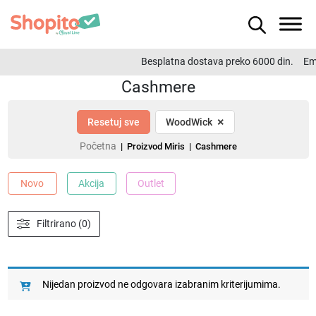
Besplatna dostava preko 6000 din.
Ema
Cashmere
×
Resetuj sve
WoodWick
Početna
| Proizvod Miris | Cashmere
Novo
Akcija
Outlet
Filtrirano (0)
Nijedan proizvod ne odgovara izabranim kriterijumima.