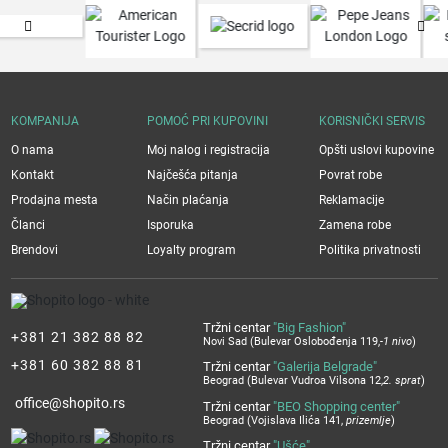
KOMPANIJA
POMOĆ PRI KUPOVINI
KORISNIČKI SERVIS
O nama
Moj nalog i registracija
Opšti uslovi kupovine
Kontakt
Najčešća pitanja
Povrat robe
Prodajna mesta
Način plaćanja
Reklamacije
Članci
Isporuka
Zamena robe
Brendovi
Loyalty program
Politika privatnosti
Tržni centar
"Big Fashion"
+381 21 382 88 82
Novi Sad (Bulevar Oslobođenja 119,
-1 nivo
)
+381 60 382 88 81
Tržni centar
"Galerija Belgrade"
Beograd (Bulevar Vudroa Vilsona 12,
2. sprat
)
office@shopito.rs
Tržni centar
"BEO Shopping center"
Beograd (Vojislava Ilića 141,
prizemlje
)
Tržni centar
"Ušće"