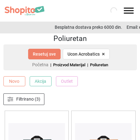
Besplatna dostava preko 6000 din.
Email:
o
Poliuretan
×
Resetuj sve
Ucon Acrobatics
Početna
| Proizvod Materijal | Poliuretan
Novo
Akcija
Outlet
Filtrirano (3)